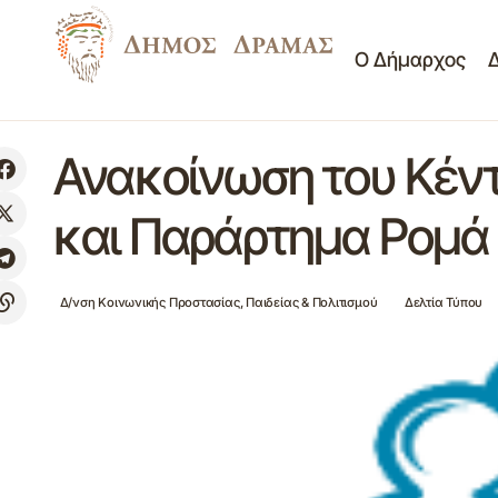
Ο Δήμαρχος
Ανακοίνωση του Κέντ
Δ/νση Κοινωνικής Προσ
Πίνακας αποφάσεων της 20ης/06-07-
2026 Ειδικής συνεδρίασης Δ.Σ.
Δελτία Τύπου
Σημα
και Παράρτημα Ρομά
Δ/νση Κοινωνικής Προστασίας, Παιδείας & Πολιτισμού
Δελτία Τύπου