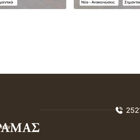
μαντικά
Νέα - Ανακοινώσεις
Σημαντι
252
σιών