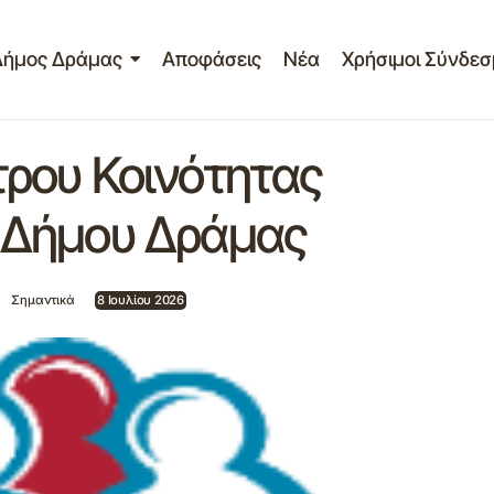
Δήμος Δράμας
Αποφάσεις
Νέα
Χρήσιμοι Σύνδεσ
ρου Κοινότητας
Ανακοίνωση του Κέντρου Κοινότ
τασίας, Παιδείας & Πολιτισμού
Παράρτημα Ρομά Δήμου Δράμας
ντικά
 Δήμου Δράμας
Σημαντικά
8 Ιουλίου 2026