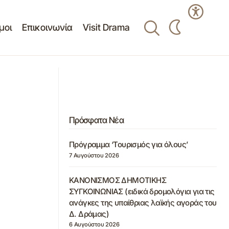
μοι
Επικοινωνία
Visit Drama
ΔΙΑΚΗΡΥΞΗ ΔΗΜΟΠΡΑΣΙΑΣ
ΕΠΑΝΕΚΜΙΣΘΩΣΗΣ ΤΡΙΩΝ
ητας και
(3)KAΤΑΣΤΗΜΑΤΩΝ ΜΕ ΑΡΙΘΜΟΥΣ 23, 24
ΚΑΙ 25 ΠΟΥ ΒΡΙΣΚΟΝΤΑΙ ΣΤΗΝ
ΔΗΜΟΤΙΚΗ ΛΑΧΑΝΑΓΟΡΑ ΤΟΥ ΔΗΜΟΥ
ΔΡΑΜΑΣ
Πρόσφατα Νέα
Πρόγραμμα ‘Τουρισμός για όλους’
7 Αυγούστου 2026
ΚΑΝΟΝΙΣΜΟΣ ΔΗΜΟΤΙΚΗΣ
ΣΥΓΚΟΙΝΩΝΙΑΣ (ειδικά δρομολόγια για τις
ανάγκες της υπαίθριας λαϊκής αγοράς του
Δ. Δράμας)
6 Αυγούστου 2026