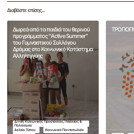
Διαβάστε επίσης...
Δωρεά από τα παιδιά του θερινού
ΤΡΟΠΟΠΟ
προγράμματος “Active Summer”
του Γυμναστικού Συλλόγου
Δράμας στο Κοινωνικό Κατάστημα
Αλληλεγγύης
Δ/νση Κοινωνικής Προστασίας, Παιδείας &
Πολιτισμού
Δελτία Τύπου
Κοινωνικό Παντοπωλείο