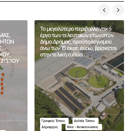
Το μεγαλύτερο περιβαλλοντικό
ΜΑΣ,
έργο των τελευταίων ετών στον
ΤΗΤΩΝ
Δήμο Δράμας, προϋπολογισμού
Σ
άνω των 15 εκατ. ευρώ, βρίσκεται
ΧΟΥ,
στην τελική ευθεία
ΞΕΙΣ ΤΟΥ
Γραφείο Τύπου
Δελτία Τύπου
Δήμαρχος
Νέα - Ανακοινώσεις