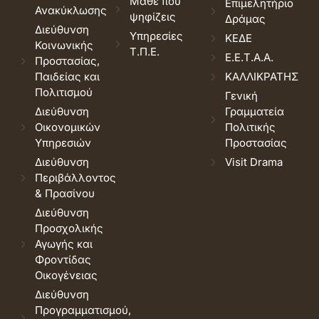
Μάθε που
Επιμελητήριο
Ανακύκλωσης
ψηφίζεις
Δράμας
Διεύθυνση
Υπηρεσίες
ΚΕΔΕ
Κοινωνικής
Τ.Π.Ε.
Ε.Ε.Τ.Α.Α.
Προστασίας,
Παιδείας και
ΚΑΛΛΙΚΡΑΤΗΣ
Πολιτισμού
Γενική
Διεύθυνση
Γραμματεία
Οικονομικών
Πολιτικής
Υπηρεσιών
Προστασίας
Διεύθυνση
Visit Drama
Περιβάλλοντος
& Πρασίνου
Διεύθυνση
Προσχολικής
Αγωγής και
Φροντίδας
Οικογένειας
Διεύθυνση
Προγραμματισμού,