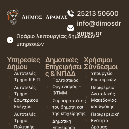
25213 50600
info@dimosdr
amas.gr
Ωράριο λειτουργίας δημοτικών
υπηρεσιών
Υπηρεσίες
Δημοτικές
Χρήσιμοι
Δήμου
Επιχειρήσει
Σύνδεσμοι
ς & ΝΠΔΔ
Αυτοτελές
Υπουργείο
Τμήμα Κ.Ε.Π.
Εσωτερικών
Πολιτιστικός
Οργανισμός –
Αυτοτελές
Περιφέρεια
ΦΤΜΜ
Τμήμα
Ανατολικής
Εσωτερικού
Μακεδονίας
Συμπαραστάτης
Ελέγχου
και Θράκης
του δημότη και
της επιχείρησης
Αυτοτελές
Περιφερειακή
Τμήμα
Ενότητα
Δημοτική
Πολιτικής
Δράμας
Επιχείρηση