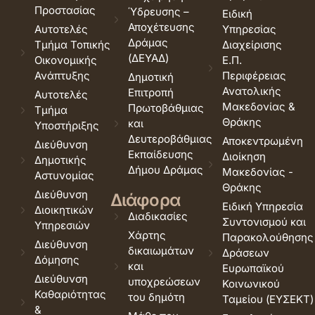
Προστασίας
Ύδρευσης –
Ειδική
Αποχέτευσης
Αυτοτελές
Υπηρεσίας
Δράμας
Τμήμα Τοπικής
Διαχείρισης
(ΔΕΥΑΔ)
Οικονομικής
Ε.Π.
Ανάπτυξης
Περιφέρειας
Δημοτική
Ανατολικής
Επιτροπή
Αυτοτελές
Μακεδονίας &
Πρωτοβάθμιας
Τμήμα
Θράκης
και
Υποστήριξης
Δευτεροβάθμιας
Αποκεντρωμένη
Διεύθυνση
Εκπαίδευσης
Διοίκηση
Δημοτικής
Δήμου Δράμας
Μακεδονίας -
Αστυνομίας
Θράκης
Διεύθυνση
Διάφορα
Ειδική Υπηρεσία
Διοικητικών
Διαδικασίες
Συντονισμού και
Υπηρεσιών
Χάρτης
Παρακολούθησης
Διεύθυνση
δικαιωμάτων
Δράσεων
Δόμησης
και
Ευρωπαϊκού
Διεύθυνση
υποχρεώσεων
Κοινωνικού
Καθαριότητας
του δημότη
Ταμείου (ΕΥΣΕΚΤ)
&