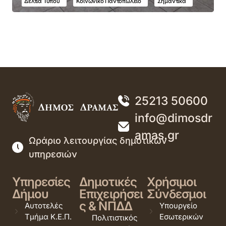
Δελτία Τύπου
Κοινωνικό Παντοπωλείο
Σημαντικά
25213 50600
info@dimosdr
amas.gr
Ωράριο λειτουργίας δημοτικών
υπηρεσιών
Υπηρεσίες
Δημοτικές
Χρήσιμοι
Δήμου
Επιχειρήσει
Σύνδεσμοι
ς & ΝΠΔΔ
Αυτοτελές
Υπουργείο
Τμήμα Κ.Ε.Π.
Εσωτερικών
Πολιτιστικός