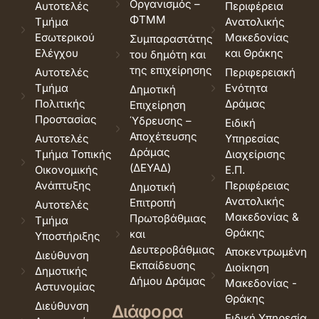
Οργανισμός –
Αυτοτελές
Περιφέρεια
ΦΤΜΜ
Τμήμα
Ανατολικής
Εσωτερικού
Μακεδονίας
Συμπαραστάτης
Ελέγχου
και Θράκης
του δημότη και
της επιχείρησης
Αυτοτελές
Περιφερειακή
Τμήμα
Ενότητα
Δημοτική
Πολιτικής
Δράμας
Επιχείρηση
Προστασίας
Ύδρευσης –
Ειδική
Αποχέτευσης
Αυτοτελές
Υπηρεσίας
Δράμας
Τμήμα Τοπικής
Διαχείρισης
(ΔΕΥΑΔ)
Οικονομικής
Ε.Π.
Ανάπτυξης
Περιφέρειας
Δημοτική
Ανατολικής
Επιτροπή
Αυτοτελές
Μακεδονίας &
Πρωτοβάθμιας
Τμήμα
Θράκης
και
Υποστήριξης
Δευτεροβάθμιας
Αποκεντρωμένη
Διεύθυνση
Εκπαίδευσης
Διοίκηση
Δημοτικής
Δήμου Δράμας
Μακεδονίας -
Αστυνομίας
Θράκης
Διεύθυνση
Διάφορα
Ειδική Υπηρεσία