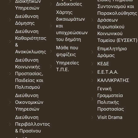
Διοικητικών
Διαδικασίες
Συντονισμού και
Υπηρεσιών
Χάρτης
Παρακολούθησης
Διεύθυνση
δικαιωμάτων
Δράσεων
Δόμησης
και
Ευρωπαϊκού
Διεύθυνση
υποχρεώσεων
Κοινωνικού
Καθαριότητας
του δημότη
Ταμείου (ΕΥΣΕΚΤ)
&
Μάθε που
Επιμελητήριο
Ανακύκλωσης
ψηφίζεις
Δράμας
Διεύθυνση
Υπηρεσίες
ΚΕΔΕ
Κοινωνικής
Τ.Π.Ε.
Ε.Ε.Τ.Α.Α.
Προστασίας,
Παιδείας και
ΚΑΛΛΙΚΡΑΤΗΣ
Πολιτισμού
Γενική
Διεύθυνση
Γραμματεία
Οικονομικών
Πολιτικής
Υπηρεσιών
Προστασίας
Διεύθυνση
Visit Drama
Περιβάλλοντος
& Πρασίνου