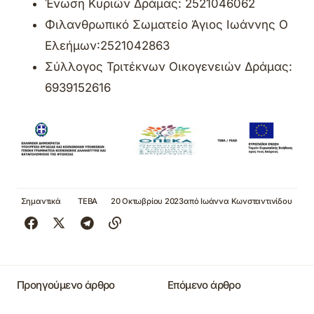
Ένωση Κυριών Δράμας: 2521046062
Φιλανθρωπικό Σωματείο Άγιος Ιωάννης Ο
Ελεήμων:2521042863
Σύλλογος Τριτέκνων Οικογενειών Δράμας:
6939152616
Σημαντικά
ΤΕΒΑ
20 Οκτωβρίου 2023
από
Ιωάννα Κωνσταντινίδου
Προηγούμενο άρθρο
Επόμενο άρθρο