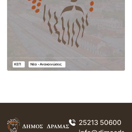
ΚΕΠ
Νέα - Ανακοινώσεις
25213 50600