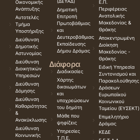
(ΔΕΥΑΔ)
Οικονομικής
Ε.Π.
Ανάπτυξης
Περιφέρειας
Δημοτική
Ανατολικής
Επιτροπή
Αυτοτελές
Μακεδονίας &
Πρωτοβάθμιας
Τμήμα
Θράκης
και
Υποστήριξης
Δευτεροβάθμιας
Αποκεντρωμένη
Διεύθυνση
Εκπαίδευσης
Διοίκηση
Δημοτικής
Δήμου Δράμας
Μακεδονίας -
Αστυνομίας
Θράκης
Διεύθυνση
Διάφορα
Ειδική Υπηρεσία
Διοικητικών
Διαδικασίες
Συντονισμού και
Υπηρεσιών
Χάρτης
Παρακολούθησης
Διεύθυνση
δικαιωμάτων
Δράσεων
Δόμησης
και
Ευρωπαϊκού
Διεύθυνση
υποχρεώσεων
Κοινωνικού
Καθαριότητας
του δημότη
Ταμείου (ΕΥΣΕΚΤ)
&
Μάθε που
Επιμελητήριο
Ανακύκλωσης
ψηφίζεις
Δράμας
Διεύθυνση
Υπηρεσίες
ΚΕΔΕ
Κοινωνικής
Τ.Π.Ε.