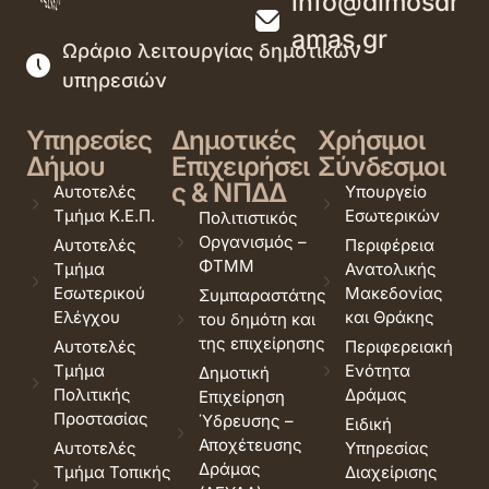
info@dimosdr
amas.gr
Ωράριο λειτουργίας δημοτικών
υπηρεσιών
Υπηρεσίες
Δημοτικές
Χρήσιμοι
Δήμου
Επιχειρήσει
Σύνδεσμοι
ς & ΝΠΔΔ
Αυτοτελές
Υπουργείο
Τμήμα Κ.Ε.Π.
Εσωτερικών
Πολιτιστικός
Οργανισμός –
Αυτοτελές
Περιφέρεια
ΦΤΜΜ
Τμήμα
Ανατολικής
Εσωτερικού
Μακεδονίας
Συμπαραστάτης
Ελέγχου
και Θράκης
του δημότη και
της επιχείρησης
Αυτοτελές
Περιφερειακή
Τμήμα
Ενότητα
Δημοτική
Πολιτικής
Δράμας
Επιχείρηση
Προστασίας
Ύδρευσης –
Ειδική
Αποχέτευσης
Αυτοτελές
Υπηρεσίας
Δράμας
Τμήμα Τοπικής
Διαχείρισης