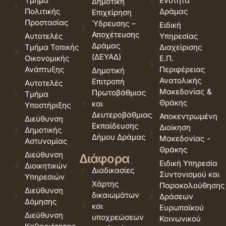
Τμήμα
Ενότητα
Δημοτική
Πολιτικής
Δράμας
Επιχείρηση
Προστασίας
Ύδρευσης –
Ειδική
Αποχέτευσης
Αυτοτελές
Υπηρεσίας
Δράμας
Τμήμα Τοπικής
Διαχείρισης
(ΔΕΥΑΔ)
Οικονομικής
Ε.Π.
Ανάπτυξης
Περιφέρειας
Δημοτική
Ανατολικής
Επιτροπή
Αυτοτελές
Μακεδονίας &
Πρωτοβάθμιας
Τμήμα
Θράκης
και
Υποστήριξης
Δευτεροβάθμιας
Αποκεντρωμένη
Διεύθυνση
Εκπαίδευσης
Διοίκηση
Δημοτικής
Δήμου Δράμας
Μακεδονίας -
Αστυνομίας
Θράκης
Διεύθυνση
Διάφορα
Ειδική Υπηρεσία
Διοικητικών
Διαδικασίες
Συντονισμού και
Υπηρεσιών
Χάρτης
Παρακολούθησης
Διεύθυνση
δικαιωμάτων
Δράσεων
Δόμησης
και
Ευρωπαϊκού
Διεύθυνση
υποχρεώσεων
Κοινωνικού