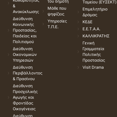
Καθαριότητας
του δημότη
Ταμείου (ΕΥΣΕΚΤ)
&
Μάθε που
Επιμελητήριο
Ανακύκλωσης
ψηφίζεις
Δράμας
Διεύθυνση
Υπηρεσίες
ΚΕΔΕ
Κοινωνικής
Τ.Π.Ε.
Ε.Ε.Τ.Α.Α.
Προστασίας,
Παιδείας και
ΚΑΛΛΙΚΡΑΤΗΣ
Πολιτισμού
Γενική
Διεύθυνση
Γραμματεία
Οικονομικών
Πολιτικής
Υπηρεσιών
Προστασίας
Διεύθυνση
Visit Drama
Περιβάλλοντος
& Πρασίνου
Διεύθυνση
Προσχολικής
Αγωγής και
Φροντίδας
Οικογένειας
Διεύθυνση