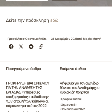
Δείτε την πρόσκληση
εδώ
Προσκλήσεις Οικονομικής Επ.
31 Δεκεμβρίου 2021
από
Μαρία Μαντή
Προηγούμενο άρθρο
Επόμενο άρθρο
ΠΡΟΚΗΡΥΞΗ ΔΙΑΓΩΝΙΣΜΟΥ
Ψήφισμα για τον αιφνίδιο
ΓΙΑ ΤΗΝ ΑΝΑΘΕΣΗ ΤΗΣ
θάνατο του Αντιδημάρχου
ΕΡΓΑΣΙΑΣ «Υπηρεσίες
Κυριακίδη Χρήστου
επεξεργασίας και διάθεσης
Γραφείο Τύπου
των αποβλήτων κήπων και
Σημαντικά
πάρκων» για το έτος 2022
9 Ιανουαρίου 2022