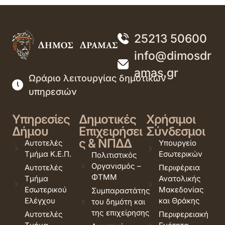
25213 50600
info@dimosdr
amas.gr
Ωράριο λειτουργίας δημοτικών
υπηρεσιών
Υπηρεσίες
Δημοτικές
Χρήσιμοι
Δήμου
Επιχειρήσει
Σύνδεσμοι
ς & ΝΠΔΔ
Αυτοτελές
Υπουργείο
Τμήμα Κ.Ε.Π.
Εσωτερικών
Πολιτιστικός
Οργανισμός –
Αυτοτελές
Περιφέρεια
ΦΤΜΜ
Τμήμα
Ανατολικής
Εσωτερικού
Μακεδονίας
Συμπαραστάτης
Ελέγχου
και Θράκης
του δημότη και
της επιχείρησης
Αυτοτελές
Περιφερειακή