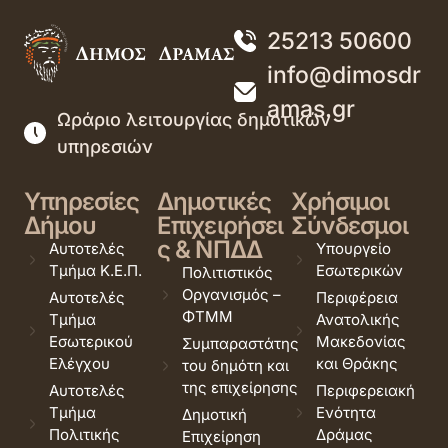
25213 50600
info@dimosdr
amas.gr
Ωράριο λειτουργίας δημοτικών
υπηρεσιών
Υπηρεσίες
Δημοτικές
Χρήσιμοι
Δήμου
Επιχειρήσει
Σύνδεσμοι
ς & ΝΠΔΔ
Αυτοτελές
Υπουργείο
Τμήμα Κ.Ε.Π.
Εσωτερικών
Πολιτιστικός
Οργανισμός –
Αυτοτελές
Περιφέρεια
ΦΤΜΜ
Τμήμα
Ανατολικής
Εσωτερικού
Μακεδονίας
Συμπαραστάτης
Ελέγχου
και Θράκης
του δημότη και
της επιχείρησης
Αυτοτελές
Περιφερειακή
Τμήμα
Ενότητα
Δημοτική
Πολιτικής
Δράμας
Επιχείρηση