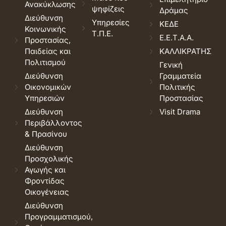
Ανακύκλωσης
ψηφίζεις
Δράμας
Διεύθυνση
Υπηρεσίες
ΚΕΔΕ
Κοινωνικής
Τ.Π.Ε.
Ε.Ε.Τ.Α.Α.
Προστασίας,
Παιδείας και
ΚΑΛΛΙΚΡΑΤΗΣ
Πολιτισμού
Γενική
Διεύθυνση
Γραμματεία
Οικονομικών
Πολιτικής
Υπηρεσιών
Προστασίας
Διεύθυνση
Visit Drama
Περιβάλλοντος
& Πρασίνου
Διεύθυνση
Προσχολικής
Αγωγής και
Φροντίδας
Οικογένειας
Διεύθυνση
Προγραμματισμού,