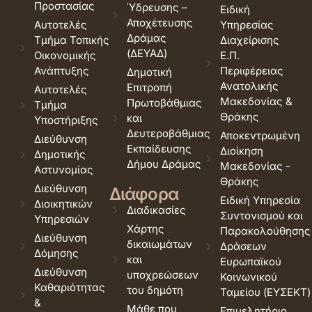
Προστασίας
Ύδρευσης –
Ειδική
Αποχέτευσης
Αυτοτελές
Υπηρεσίας
Δράμας
Τμήμα Τοπικής
Διαχείρισης
(ΔΕΥΑΔ)
Οικονομικής
Ε.Π.
Ανάπτυξης
Περιφέρειας
Δημοτική
Ανατολικής
Επιτροπή
Αυτοτελές
Μακεδονίας &
Πρωτοβάθμιας
Τμήμα
Θράκης
και
Υποστήριξης
Δευτεροβάθμιας
Αποκεντρωμένη
Διεύθυνση
Εκπαίδευσης
Διοίκηση
Δημοτικής
Δήμου Δράμας
Μακεδονίας -
Αστυνομίας
Θράκης
Διεύθυνση
Διάφορα
Ειδική Υπηρεσία
Διοικητικών
Διαδικασίες
Συντονισμού και
Υπηρεσιών
Χάρτης
Παρακολούθησης
Διεύθυνση
δικαιωμάτων
Δράσεων
Δόμησης
και
Ευρωπαϊκού
Διεύθυνση
υποχρεώσεων
Κοινωνικού
Καθαριότητας
του δημότη
Ταμείου (ΕΥΣΕΚΤ)
&
Μάθε που
Επιμελητήριο