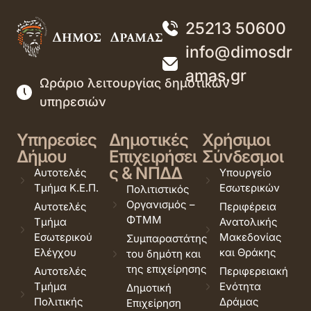
25213 50600
info@dimosdr
amas.gr
Ωράριο λειτουργίας δημοτικών
υπηρεσιών
Υπηρεσίες
Δημοτικές
Χρήσιμοι
Δήμου
Επιχειρήσει
Σύνδεσμοι
ς & ΝΠΔΔ
Αυτοτελές
Υπουργείο
Τμήμα Κ.Ε.Π.
Εσωτερικών
Πολιτιστικός
Οργανισμός –
Αυτοτελές
Περιφέρεια
ΦΤΜΜ
Τμήμα
Ανατολικής
Εσωτερικού
Μακεδονίας
Συμπαραστάτης
Ελέγχου
και Θράκης
του δημότη και
της επιχείρησης
Αυτοτελές
Περιφερειακή
Τμήμα
Ενότητα
Δημοτική
Πολιτικής
Δράμας
Επιχείρηση