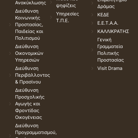
Ανακύκλωσης
ψηφίζεις
Δράμας
Διεύθυνση
Υπηρεσίες
ΚΕΔΕ
Κοινωνικής
Τ.Π.Ε.
Ε.Ε.Τ.Α.Α.
Προστασίας,
Παιδείας και
ΚΑΛΛΙΚΡΑΤΗΣ
Πολιτισμού
Γενική
Διεύθυνση
Γραμματεία
Οικονομικών
Πολιτικής
Υπηρεσιών
Προστασίας
Διεύθυνση
Visit Drama
Περιβάλλοντος
& Πρασίνου
Διεύθυνση
Προσχολικής
Αγωγής και
Φροντίδας
Οικογένειας
Διεύθυνση
Προγραμματισμού,