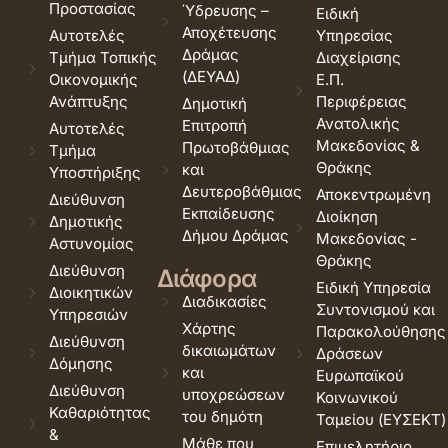
Προστασίας
Ύδρευσης –
Ειδική
Αποχέτευσης
Αυτοτελές
Υπηρεσίας
Δράμας
Τμήμα Τοπικής
Διαχείρισης
(ΔΕΥΑΔ)
Οικονομικής
Ε.Π.
Ανάπτυξης
Περιφέρειας
Δημοτική
Ανατολικής
Επιτροπή
Αυτοτελές
Μακεδονίας &
Πρωτοβάθμιας
Τμήμα
Θράκης
και
Υποστήριξης
Δευτεροβάθμιας
Αποκεντρωμένη
Διεύθυνση
Εκπαίδευσης
Διοίκηση
Δημοτικής
Δήμου Δράμας
Μακεδονίας -
Αστυνομίας
Θράκης
Διεύθυνση
Διάφορα
Ειδική Υπηρεσία
Διοικητικών
Διαδικασίες
Συντονισμού και
Υπηρεσιών
Χάρτης
Παρακολούθησης
Διεύθυνση
δικαιωμάτων
Δράσεων
Δόμησης
και
Ευρωπαϊκού
Διεύθυνση
υποχρεώσεων
Κοινωνικού
Καθαριότητας
του δημότη
Ταμείου (ΕΥΣΕΚΤ)
&
Μάθε που
Επιμελητήριο