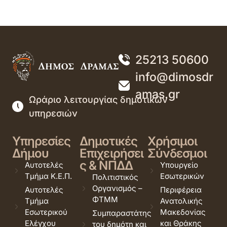
25213 50600
info@dimosdr
amas.gr
Ωράριο λειτουργίας δημοτικών
υπηρεσιών
Υπηρεσίες
Δημοτικές
Χρήσιμοι
Δήμου
Επιχειρήσει
Σύνδεσμοι
ς & ΝΠΔΔ
Αυτοτελές
Υπουργείο
Τμήμα Κ.Ε.Π.
Εσωτερικών
Πολιτιστικός
Οργανισμός –
Αυτοτελές
Περιφέρεια
ΦΤΜΜ
Τμήμα
Ανατολικής
Εσωτερικού
Μακεδονίας
Συμπαραστάτης
Ελέγχου
και Θράκης
του δημότη και