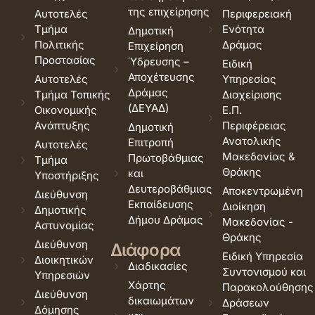
της επιχείρησης
Αυτοτελές
Περιφερειακή
Τμήμα
Ενότητα
Δημοτική
Πολιτικής
Δράμας
Επιχείρηση
Προστασίας
Ύδρευσης –
Ειδική
Αποχέτευσης
Αυτοτελές
Υπηρεσίας
Δράμας
Τμήμα Τοπικής
Διαχείρισης
(ΔΕΥΑΔ)
Οικονομικής
Ε.Π.
Ανάπτυξης
Περιφέρειας
Δημοτική
Ανατολικής
Επιτροπή
Αυτοτελές
Μακεδονίας &
Πρωτοβάθμιας
Τμήμα
Θράκης
και
Υποστήριξης
Δευτεροβάθμιας
Αποκεντρωμένη
Διεύθυνση
Εκπαίδευσης
Διοίκηση
Δημοτικής
Δήμου Δράμας
Μακεδονίας -
Αστυνομίας
Θράκης
Διεύθυνση
Διάφορα
Ειδική Υπηρεσία
Διοικητικών
Διαδικασίες
Συντονισμού και
Υπηρεσιών
Χάρτης
Παρακολούθησης
Διεύθυνση
δικαιωμάτων
Δράσεων
Δόμησης