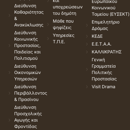
και
Ευρωπαϊκού
Διεύθυνση
υποχρεώσεων
Κοινωνικού
Καθαριότητας
του δημότη
Ταμείου (ΕΥΣΕΚΤ)
&
Μάθε που
Επιμελητήριο
Ανακύκλωσης
ψηφίζεις
Δράμας
Διεύθυνση
Υπηρεσίες
ΚΕΔΕ
Κοινωνικής
Τ.Π.Ε.
Ε.Ε.Τ.Α.Α.
Προστασίας,
Παιδείας και
ΚΑΛΛΙΚΡΑΤΗΣ
Πολιτισμού
Γενική
Διεύθυνση
Γραμματεία
Οικονομικών
Πολιτικής
Υπηρεσιών
Προστασίας
Διεύθυνση
Visit Drama
Περιβάλλοντος
& Πρασίνου
Διεύθυνση
Προσχολικής
Αγωγής και
Φροντίδας