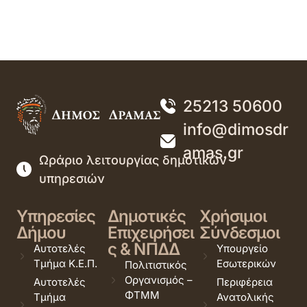
25213 50600
info@dimosdr
amas.gr
Ωράριο λειτουργίας δημοτικών
υπηρεσιών
Υπηρεσίες
Δημοτικές
Χρήσιμοι
Δήμου
Επιχειρήσει
Σύνδεσμοι
ς & ΝΠΔΔ
Αυτοτελές
Υπουργείο
Τμήμα Κ.Ε.Π.
Εσωτερικών
Πολιτιστικός
Οργανισμός –
Αυτοτελές
Περιφέρεια
ΦΤΜΜ
Τμήμα
Ανατολικής