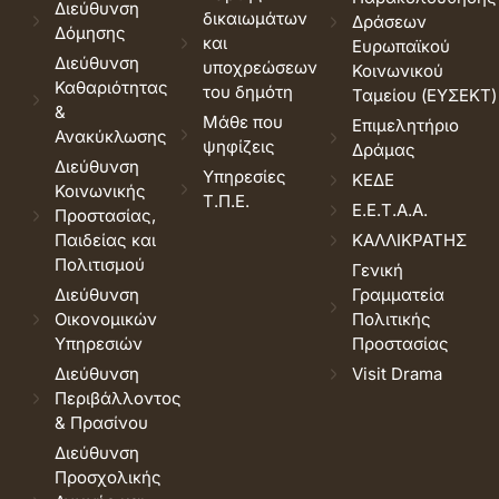
Διεύθυνση
δικαιωμάτων
Δράσεων
Δόμησης
και
Ευρωπαϊκού
Διεύθυνση
υποχρεώσεων
Κοινωνικού
Καθαριότητας
του δημότη
Ταμείου (ΕΥΣΕΚΤ)
&
Μάθε που
Επιμελητήριο
Ανακύκλωσης
ψηφίζεις
Δράμας
Διεύθυνση
Υπηρεσίες
ΚΕΔΕ
Κοινωνικής
Τ.Π.Ε.
Ε.Ε.Τ.Α.Α.
Προστασίας,
Παιδείας και
ΚΑΛΛΙΚΡΑΤΗΣ
Πολιτισμού
Γενική
Διεύθυνση
Γραμματεία
Οικονομικών
Πολιτικής
Υπηρεσιών
Προστασίας
Διεύθυνση
Visit Drama
Περιβάλλοντος
& Πρασίνου
Διεύθυνση
Προσχολικής