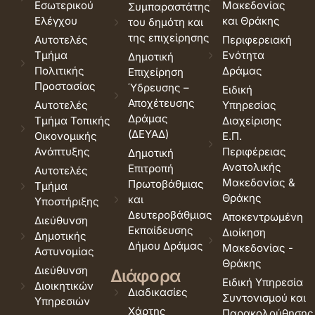
Εσωτερικού
Μακεδονίας
Συμπαραστάτης
Ελέγχου
και Θράκης
του δημότη και
της επιχείρησης
Αυτοτελές
Περιφερειακή
Τμήμα
Ενότητα
Δημοτική
Πολιτικής
Δράμας
Επιχείρηση
Προστασίας
Ύδρευσης –
Ειδική
Αποχέτευσης
Αυτοτελές
Υπηρεσίας
Δράμας
Τμήμα Τοπικής
Διαχείρισης
(ΔΕΥΑΔ)
Οικονομικής
Ε.Π.
Ανάπτυξης
Περιφέρειας
Δημοτική
Ανατολικής
Επιτροπή
Αυτοτελές
Μακεδονίας &
Πρωτοβάθμιας
Τμήμα
Θράκης
και
Υποστήριξης
Δευτεροβάθμιας
Αποκεντρωμένη
Διεύθυνση
Εκπαίδευσης
Διοίκηση
Δημοτικής
Δήμου Δράμας
Μακεδονίας -
Αστυνομίας
Θράκης
Διεύθυνση
Διάφορα
Ειδική Υπηρεσία
Διοικητικών
Διαδικασίες
Συντονισμού και
Υπηρεσιών
Χάρτης
Παρακολούθησης