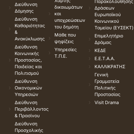
Χάρτης
Παρακολούθησης
Διεύθυνση
δικαιωμάτων
Δράσεων
Δόμησης
και
Ευρωπαϊκού
Διεύθυνση
υποχρεώσεων
Κοινωνικού
Καθαριότητας
του δημότη
Ταμείου (ΕΥΣΕΚΤ)
&
Μάθε που
Επιμελητήριο
Ανακύκλωσης
ψηφίζεις
Δράμας
Διεύθυνση
Υπηρεσίες
ΚΕΔΕ
Κοινωνικής
Τ.Π.Ε.
Ε.Ε.Τ.Α.Α.
Προστασίας,
Παιδείας και
ΚΑΛΛΙΚΡΑΤΗΣ
Πολιτισμού
Γενική
Διεύθυνση
Γραμματεία
Οικονομικών
Πολιτικής
Υπηρεσιών
Προστασίας
Διεύθυνση
Visit Drama
Περιβάλλοντος
& Πρασίνου
Διεύθυνση
Προσχολικής