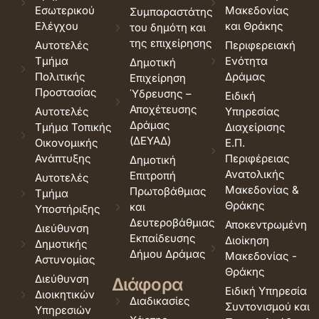
Εσωτερικού
Μακεδονίας
Συμπαραστάτης
Ελέγχου
και Θράκης
του δημότη και
της επιχείρησης
Αυτοτελές
Περιφερειακή
Τμήμα
Ενότητα
Δημοτική
Πολιτικής
Δράμας
Επιχείρηση
Προστασίας
Ύδρευσης –
Ειδική
Αποχέτευσης
Αυτοτελές
Υπηρεσίας
Δράμας
Τμήμα Τοπικής
Διαχείρισης
(ΔΕΥΑΔ)
Οικονομικής
Ε.Π.
Ανάπτυξης
Περιφέρειας
Δημοτική
Ανατολικής
Επιτροπή
Αυτοτελές
Μακεδονίας &
Πρωτοβάθμιας
Τμήμα
Θράκης
και
Υποστήριξης
Δευτεροβάθμιας
Αποκεντρωμένη
Διεύθυνση
Εκπαίδευσης
Διοίκηση
Δημοτικής
Δήμου Δράμας
Μακεδονίας -
Αστυνομίας
Θράκης
Διεύθυνση
Διάφορα
Ειδική Υπηρεσία
Διοικητικών
Διαδικασίες
Συντονισμού και
Υπηρεσιών