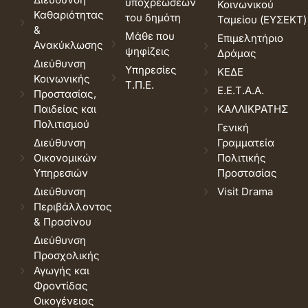
υποχρεώσεων
Κοινωνικού
Καθαριότητας
του δημότη
Ταμείου (ΕΥΣΕΚΤ)
&
Μάθε που
Επιμελητήριο
Ανακύκλωσης
ψηφίζεις
Δράμας
Διεύθυνση
Υπηρεσίες
ΚΕΔΕ
Κοινωνικής
Τ.Π.Ε.
Ε.Ε.Τ.Α.Α.
Προστασίας,
Παιδείας και
ΚΑΛΛΙΚΡΑΤΗΣ
Πολιτισμού
Γενική
Διεύθυνση
Γραμματεία
Οικονομικών
Πολιτικής
Υπηρεσιών
Προστασίας
Διεύθυνση
Visit Drama
Περιβάλλοντος
& Πρασίνου
Διεύθυνση
Προσχολικής
Αγωγής και
Φροντίδας
Οικογένειας