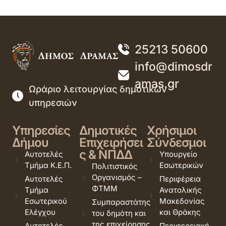
25213 50600
info@dimosdr
amas.gr
Ωράριο λειτουργίας δημοτικών
υπηρεσιών
Υπηρεσίες
Δημοτικές
Χρήσιμοι
Δήμου
Επιχειρήσει
Σύνδεσμοι
ς & ΝΠΔΔ
Αυτοτελές
Υπουργείο
Τμήμα Κ.Ε.Π.
Εσωτερικών
Πολιτιστικός
Οργανισμός –
Αυτοτελές
Περιφέρεια
ΦΤΜΜ
Τμήμα
Ανατολικής
Εσωτερικού
Μακεδονίας
Συμπαραστάτης
Ελέγχου
και Θράκης
του δημότη και
της επιχείρησης
Αυτοτελές
Περιφερειακή