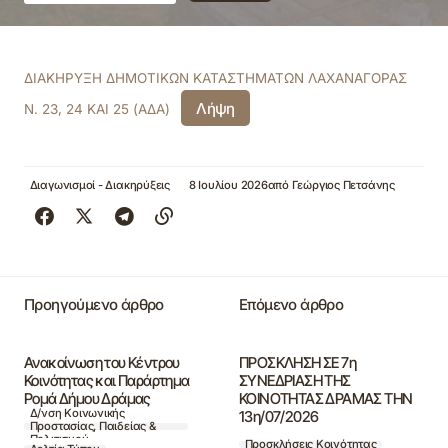
ΔΙΑΚΗΡΥΞΗ ΔΗΜΟΤΙΚΩΝ ΚΑΤΑΣΤΗΜΑΤΩΝ ΛΑΧΑΝΑΓΟΡΑΣ
Λήψη
Ν. 23, 24 ΚΑΙ 25 (ΑΔΑ)
Διαγωνισμοί - Διακηρύξεις
8 Ιουλίου 2026
από
Γεώργιος Πετσάνης
Προηγούμενο άρθρο
Επόμενο άρθρο
Ανακοίνωση του Κέντρου
ΠΡΟΣΚΛΗΣΗ ΣΕ 7η
Κοινότητας και Παράρτημα
ΣΥΝΕΔΡΙΑΣΗ ΤΗΣ
Ρομά Δήμου Δράμας
ΚΟΙΝΟΤΗΤΑΣ ΔΡΑΜΑΣ ΤΗΝ
Δ/νση Κοινωνικής
13η/07/2026
Προστασίας, Παιδείας &
Πολιτισμού
Προσκλήσεις Κοινότητας