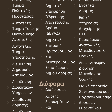
Τμήμα
Ενότητα
Δημοτική
Πολιτικής
Δράμας
Επιχείρηση
Προστασίας
Ύδρευσης –
Ειδική
Αποχέτευσης
Αυτοτελές
Υπηρεσίας
Δράμας
Τμήμα Τοπικής
Διαχείρισης
(ΔΕΥΑΔ)
Οικονομικής
Ε.Π.
Ανάπτυξης
Περιφέρειας
Δημοτική
Ανατολικής
Επιτροπή
Αυτοτελές
Μακεδονίας &
Πρωτοβάθμιας
Τμήμα
Θράκης
και
Υποστήριξης
Δευτεροβάθμιας
Αποκεντρωμένη
Διεύθυνση
Εκπαίδευσης
Διοίκηση
Δημοτικής
Δήμου Δράμας
Μακεδονίας -
Αστυνομίας
Θράκης
Διεύθυνση
Διάφορα
Ειδική Υπηρεσία
Διοικητικών
Διαδικασίες
Συντονισμού και
Υπηρεσιών
Χάρτης
Παρακολούθησης
Διεύθυνση
δικαιωμάτων
Δράσεων
Δόμησης
και
Ευρωπαϊκού
Διεύθυνση