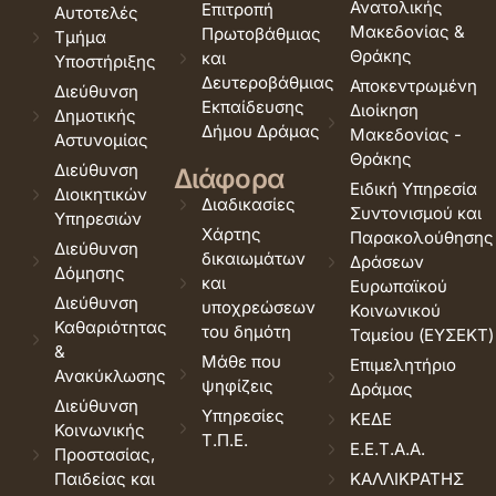
Ανατολικής
Επιτροπή
Αυτοτελές
Μακεδονίας &
Πρωτοβάθμιας
Τμήμα
Θράκης
και
Υποστήριξης
Δευτεροβάθμιας
Αποκεντρωμένη
Διεύθυνση
Εκπαίδευσης
Διοίκηση
Δημοτικής
Δήμου Δράμας
Μακεδονίας -
Αστυνομίας
Θράκης
Διεύθυνση
Διάφορα
Ειδική Υπηρεσία
Διοικητικών
Διαδικασίες
Συντονισμού και
Υπηρεσιών
Χάρτης
Παρακολούθησης
Διεύθυνση
δικαιωμάτων
Δράσεων
Δόμησης
και
Ευρωπαϊκού
Διεύθυνση
υποχρεώσεων
Κοινωνικού
Καθαριότητας
του δημότη
Ταμείου (ΕΥΣΕΚΤ)
&
Μάθε που
Επιμελητήριο
Ανακύκλωσης
ψηφίζεις
Δράμας
Διεύθυνση
Υπηρεσίες
ΚΕΔΕ
Κοινωνικής
Τ.Π.Ε.
Ε.Ε.Τ.Α.Α.
Προστασίας,
Παιδείας και
ΚΑΛΛΙΚΡΑΤΗΣ