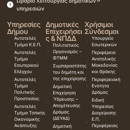
Ωράριο λειτουργίας δημοτικών
υπηρεσιών
Υπηρεσίες
Δημοτικές
Χρήσιμοι
Δήμου
Επιχειρήσει
Σύνδεσμοι
ς & ΝΠΔΔ
Αυτοτελές
Υπουργείο
Τμήμα Κ.Ε.Π.
Εσωτερικών
Πολιτιστικός
Οργανισμός –
Αυτοτελές
Περιφέρεια
ΦΤΜΜ
Τμήμα
Ανατολικής
Εσωτερικού
Μακεδονίας
Συμπαραστάτης
Ελέγχου
και Θράκης
του δημότη και
της επιχείρησης
Αυτοτελές
Περιφερειακή
Τμήμα
Ενότητα
Δημοτική
Πολιτικής
Δράμας
Επιχείρηση
Προστασίας
Ύδρευσης –
Ειδική
Αποχέτευσης
Αυτοτελές
Υπηρεσίας
Δράμας
Τμήμα Τοπικής
Διαχείρισης
(ΔΕΥΑΔ)
Οικονομικής
Ε.Π.
Ανάπτυξης
Περιφέρειας
Δημοτική