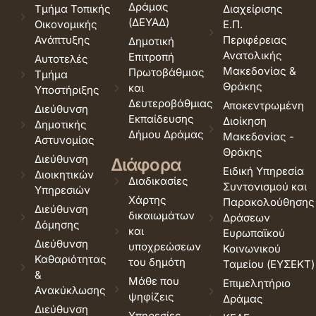
Δράμας
Τμήμα Τοπικής
Διαχείρισης
(ΔΕΥΑΔ)
Οικονομικής
Ε.Π.
Ανάπτυξης
Περιφέρειας
Δημοτική
Ανατολικής
Επιτροπή
Αυτοτελές
Μακεδονίας &
Πρωτοβάθμιας
Τμήμα
Θράκης
και
Υποστήριξης
Δευτεροβάθμιας
Αποκεντρωμένη
Διεύθυνση
Εκπαίδευσης
Διοίκηση
Δημοτικής
Δήμου Δράμας
Μακεδονίας -
Αστυνομίας
Θράκης
Διεύθυνση
Διάφορα
Ειδική Υπηρεσία
Διοικητικών
Διαδικασίες
Συντονισμού και
Υπηρεσιών
Χάρτης
Παρακολούθησης
Διεύθυνση
δικαιωμάτων
Δράσεων
Δόμησης
και
Ευρωπαϊκού
Διεύθυνση
υποχρεώσεων
Κοινωνικού
Καθαριότητας
του δημότη
Ταμείου (ΕΥΣΕΚΤ)
&
Μάθε που
Επιμελητήριο
Ανακύκλωσης
ψηφίζεις
Δράμας
Διεύθυνση
Υπηρεσίες