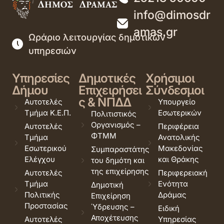
info@dimosdr
amas.gr
Ωράριο λειτουργίας δημοτικών
υπηρεσιών
Υπηρεσίες
Δημοτικές
Χρήσιμοι
Δήμου
Επιχειρήσει
Σύνδεσμοι
ς & ΝΠΔΔ
Αυτοτελές
Υπουργείο
Τμήμα Κ.Ε.Π.
Εσωτερικών
Πολιτιστικός
Οργανισμός –
Αυτοτελές
Περιφέρεια
ΦΤΜΜ
Τμήμα
Ανατολικής
Εσωτερικού
Μακεδονίας
Συμπαραστάτης
Ελέγχου
και Θράκης
του δημότη και
της επιχείρησης
Αυτοτελές
Περιφερειακή
Τμήμα
Ενότητα
Δημοτική
Πολιτικής
Δράμας
Επιχείρηση
Προστασίας
Ύδρευσης –
Ειδική
Αποχέτευσης
Αυτοτελές
Υπηρεσίας