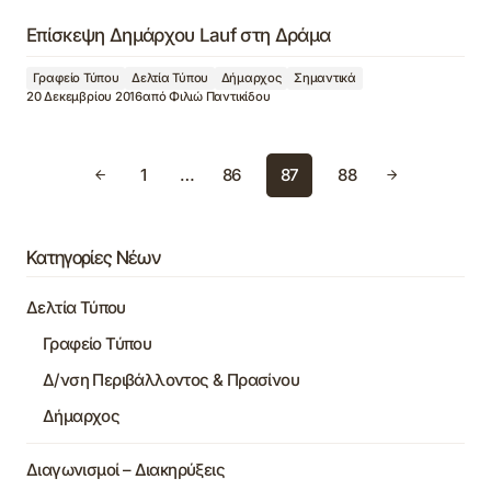
Επίσκεψη Δημάρχου Lauf στη Δράμα
Γραφείο Τύπου
Δελτία Τύπου
Δήμαρχος
Σημαντικά
20 Δεκεμβρίου 2016
από
Φιλιώ Παντικίδου
1
…
86
87
88
Κατηγορίες Νέων
Δελτία Τύπου
Γραφείο Τύπου
Δ/νση Περιβάλλοντος & Πρασίνου
Δήμαρχος
Διαγωνισμοί – Διακηρύξεις