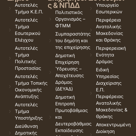
ς & ΝΠΔΔ
Αυτοτελές
Υπουργείο
Τμήμα Κ.Ε.Π.
Εσωτερικών
Πολιτιστικός
Οργανισμός –
Αυτοτελές
Περιφέρεια
ΦΤΜΜ
Τμήμα
Ανατολικής
Εσωτερικού
Μακεδονίας
Συμπαραστάτης
Ελέγχου
και Θράκης
του δημότη και
της επιχείρησης
Αυτοτελές
Περιφερειακή
Τμήμα
Ενότητα
Δημοτική
Πολιτικής
Δράμας
Επιχείρηση
Προστασίας
Ύδρευσης –
Ειδική
Αποχέτευσης
Αυτοτελές
Υπηρεσίας
Δράμας
Τμήμα Τοπικής
Διαχείρισης
(ΔΕΥΑΔ)
Οικονομικής
Ε.Π.
Ανάπτυξης
Περιφέρειας
Δημοτική
Ανατολικής
Επιτροπή
Αυτοτελές
Μακεδονίας &
Πρωτοβάθμιας
Τμήμα
Θράκης
και
Υποστήριξης
Δευτεροβάθμιας
Αποκεντρωμένη
Διεύθυνση
Εκπαίδευσης
Διοίκηση
Δημοτικής