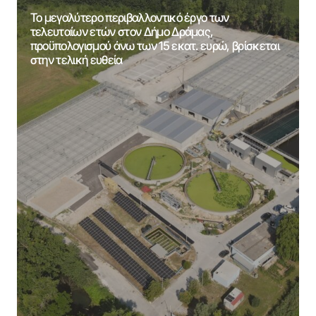
Το μεγαλύτερο περιβαλλοντικό έργο των
τελευταίων ετών στον Δήμο Δράμας,
προϋπολογισμού άνω των 15 εκατ. ευρώ, βρίσκεται
στην τελική ευθεία