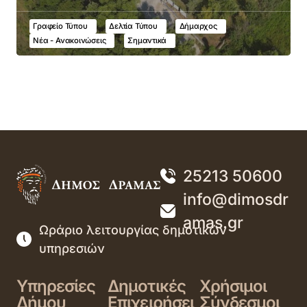
Γραφείο Τύπου
Δελτία Τύπου
Δήμαρχος
Νέα - Ανακοινώσεις
Σημαντικά
25213 50600
info@dimosdr
amas.gr
Ωράριο λειτουργίας δημοτικών
υπηρεσιών
Υπηρεσίες
Δημοτικές
Χρήσιμοι
Δήμου
Επιχειρήσει
Σύνδεσμοι