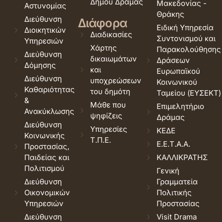
Δήμου Δράμας
Μακεδονίας -
Αστυνομίας
Θράκης
Διεύθυνση
Διάφορα
Ειδική Υπηρεσία
Διοικητικών
Διαδικασίες
Συντονισμού και
Υπηρεσιών
Χάρτης
Παρακολούθησης
Διεύθυνση
δικαιωμάτων
Δράσεων
Δόμησης
και
Ευρωπαϊκού
Διεύθυνση
υποχρεώσεων
Κοινωνικού
Καθαριότητας
του δημότη
Ταμείου (ΕΥΣΕΚΤ)
&
Μάθε που
Επιμελητήριο
Ανακύκλωσης
ψηφίζεις
Δράμας
Διεύθυνση
Υπηρεσίες
ΚΕΔΕ
Κοινωνικής
Τ.Π.Ε.
Ε.Ε.Τ.Α.Α.
Προστασίας,
Παιδείας και
ΚΑΛΛΙΚΡΑΤΗΣ
Πολιτισμού
Γενική
Διεύθυνση
Γραμματεία
Οικονομικών
Πολιτικής
Υπηρεσιών
Προστασίας
Διεύθυνση
Visit Drama