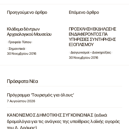
Προηγούμενο άρθρο
Επόμενο άρθρο
Κλάδεμα δέντρων
ΠΡΟΣΚΛΗΣΗ ΕΚΔΗΛΩΣΗΣ
Αρχαιολογικού Μουσείου
ΕΝΔΙΑΦΕΡΟΝΤΟΣ ΓΙΑ
ΥΠΗΡΕΣΙΕΣ ΣΥΝΤΗΡΗΣΗΣ
Γραφείο Τύπου
ΕΞΟΠΛΙΣΜΟΥ
Σημαντικά
Διαγωνισμοί - Διακηρύξεις
30 Νοεμβρίου 2016
30 Νοεμβρίου 2016
Πρόσφατα Νέα
Πρόγραμμα ‘Τουρισμός για όλους’
7 Αυγούστου 2026
ΚΑΝΟΝΙΣΜΟΣ ΔΗΜΟΤΙΚΗΣ ΣΥΓΚΟΙΝΩΝΙΑΣ (ειδικά
δρομολόγια για τις ανάγκες της υπαίθριας λαϊκής αγοράς
του Δ. Δράμας)