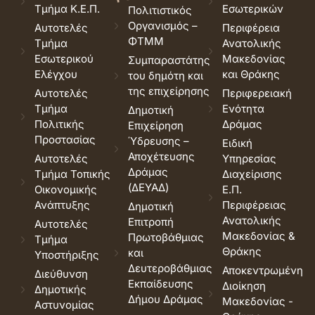
Τμήμα Κ.Ε.Π.
Εσωτερικών
Πολιτιστικός
Οργανισμός –
Αυτοτελές
Περιφέρεια
ΦΤΜΜ
Τμήμα
Ανατολικής
Εσωτερικού
Μακεδονίας
Συμπαραστάτης
Ελέγχου
και Θράκης
του δημότη και
της επιχείρησης
Αυτοτελές
Περιφερειακή
Τμήμα
Ενότητα
Δημοτική
Πολιτικής
Δράμας
Επιχείρηση
Προστασίας
Ύδρευσης –
Ειδική
Αποχέτευσης
Αυτοτελές
Υπηρεσίας
Δράμας
Τμήμα Τοπικής
Διαχείρισης
(ΔΕΥΑΔ)
Οικονομικής
Ε.Π.
Ανάπτυξης
Περιφέρειας
Δημοτική
Ανατολικής
Επιτροπή
Αυτοτελές
Μακεδονίας &
Πρωτοβάθμιας
Τμήμα
Θράκης
και
Υποστήριξης
Δευτεροβάθμιας
Αποκεντρωμένη
Διεύθυνση
Εκπαίδευσης
Διοίκηση
Δημοτικής
Δήμου Δράμας
Μακεδονίας -
Αστυνομίας