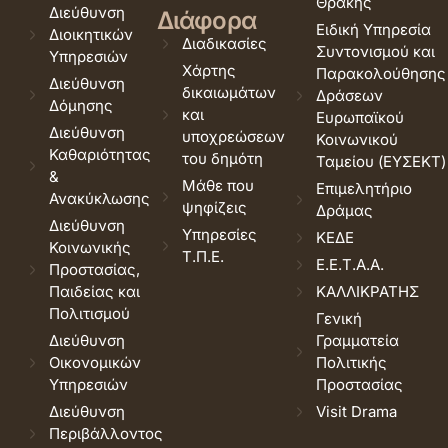
Θράκης
Διεύθυνση
Διάφορα
Ειδική Υπηρεσία
Διοικητικών
Διαδικασίες
Συντονισμού και
Υπηρεσιών
Χάρτης
Παρακολούθησης
Διεύθυνση
δικαιωμάτων
Δράσεων
Δόμησης
και
Ευρωπαϊκού
Διεύθυνση
υποχρεώσεων
Κοινωνικού
Καθαριότητας
του δημότη
Ταμείου (ΕΥΣΕΚΤ)
&
Μάθε που
Επιμελητήριο
Ανακύκλωσης
ψηφίζεις
Δράμας
Διεύθυνση
Υπηρεσίες
ΚΕΔΕ
Κοινωνικής
Τ.Π.Ε.
Ε.Ε.Τ.Α.Α.
Προστασίας,
Παιδείας και
ΚΑΛΛΙΚΡΑΤΗΣ
Πολιτισμού
Γενική
Διεύθυνση
Γραμματεία
Οικονομικών
Πολιτικής
Υπηρεσιών
Προστασίας
Διεύθυνση
Visit Drama
Περιβάλλοντος