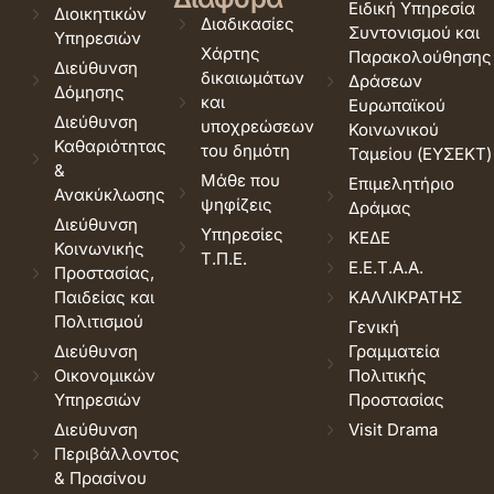
Ειδική Υπηρεσία
Διοικητικών
Διαδικασίες
Συντονισμού και
Υπηρεσιών
Χάρτης
Παρακολούθησης
Διεύθυνση
δικαιωμάτων
Δράσεων
Δόμησης
και
Ευρωπαϊκού
Διεύθυνση
υποχρεώσεων
Κοινωνικού
Καθαριότητας
του δημότη
Ταμείου (ΕΥΣΕΚΤ)
&
Μάθε που
Επιμελητήριο
Ανακύκλωσης
ψηφίζεις
Δράμας
Διεύθυνση
Υπηρεσίες
ΚΕΔΕ
Κοινωνικής
Τ.Π.Ε.
Ε.Ε.Τ.Α.Α.
Προστασίας,
Παιδείας και
ΚΑΛΛΙΚΡΑΤΗΣ
Πολιτισμού
Γενική
Διεύθυνση
Γραμματεία
Οικονομικών
Πολιτικής
Υπηρεσιών
Προστασίας
Διεύθυνση
Visit Drama
Περιβάλλοντος
& Πρασίνου