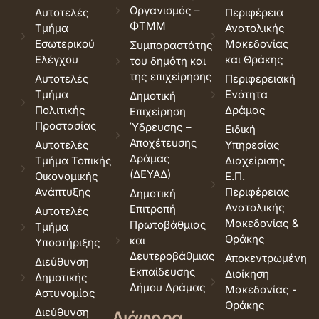
Οργανισμός –
Αυτοτελές
Περιφέρεια
ΦΤΜΜ
Τμήμα
Ανατολικής
Εσωτερικού
Μακεδονίας
Συμπαραστάτης
Ελέγχου
και Θράκης
του δημότη και
της επιχείρησης
Αυτοτελές
Περιφερειακή
Τμήμα
Ενότητα
Δημοτική
Πολιτικής
Δράμας
Επιχείρηση
Προστασίας
Ύδρευσης –
Ειδική
Αποχέτευσης
Αυτοτελές
Υπηρεσίας
Δράμας
Τμήμα Τοπικής
Διαχείρισης
(ΔΕΥΑΔ)
Οικονομικής
Ε.Π.
Ανάπτυξης
Περιφέρειας
Δημοτική
Ανατολικής
Επιτροπή
Αυτοτελές
Μακεδονίας &
Πρωτοβάθμιας
Τμήμα
Θράκης
και
Υποστήριξης
Δευτεροβάθμιας
Αποκεντρωμένη
Διεύθυνση
Εκπαίδευσης
Διοίκηση
Δημοτικής
Δήμου Δράμας
Μακεδονίας -
Αστυνομίας
Θράκης
Διεύθυνση
Διάφορα