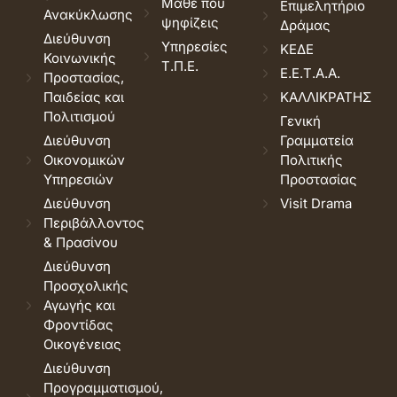
Μάθε που
Επιμελητήριο
Ανακύκλωσης
ψηφίζεις
Δράμας
Διεύθυνση
Υπηρεσίες
ΚΕΔΕ
Κοινωνικής
Τ.Π.Ε.
Ε.Ε.Τ.Α.Α.
Προστασίας,
Παιδείας και
ΚΑΛΛΙΚΡΑΤΗΣ
Πολιτισμού
Γενική
Διεύθυνση
Γραμματεία
Οικονομικών
Πολιτικής
Υπηρεσιών
Προστασίας
Διεύθυνση
Visit Drama
Περιβάλλοντος
& Πρασίνου
Διεύθυνση
Προσχολικής
Αγωγής και
Φροντίδας
Οικογένειας
Διεύθυνση
Προγραμματισμού,