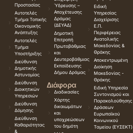
Προστασίας
Ύδρευσης –
Ειδική
Αποχέτευσης
Αυτοτελές
Υπηρεσίας
Δράμας
Τμήμα Τοπικής
Διαχείρισης
(ΔΕΥΑΔ)
Οικονομικής
Ε.Π.
Ανάπτυξης
Περιφέρειας
Δημοτική
Ανατολικής
Επιτροπή
Αυτοτελές
Μακεδονίας &
Πρωτοβάθμιας
Τμήμα
Θράκης
και
Υποστήριξης
Δευτεροβάθμιας
Αποκεντρωμένη
Διεύθυνση
Εκπαίδευσης
Διοίκηση
Δημοτικής
Δήμου Δράμας
Μακεδονίας -
Αστυνομίας
Θράκης
Διεύθυνση
Διάφορα
Ειδική Υπηρεσία
Διοικητικών
Διαδικασίες
Συντονισμού και
Υπηρεσιών
Χάρτης
Παρακολούθησης
Διεύθυνση
δικαιωμάτων
Δράσεων
Δόμησης
και
Ευρωπαϊκού
Διεύθυνση
υποχρεώσεων
Κοινωνικού
Καθαριότητας
του δημότη
Ταμείου (ΕΥΣΕΚΤ)
&