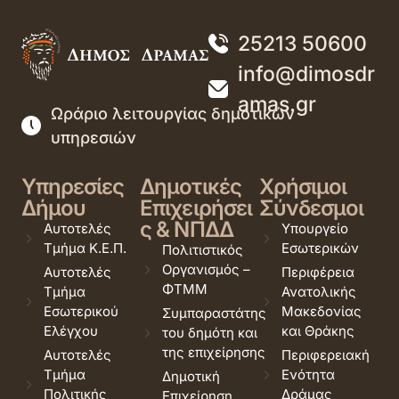
25213 50600
info@dimosdr
amas.gr
Ωράριο λειτουργίας δημοτικών
υπηρεσιών
Υπηρεσίες
Δημοτικές
Χρήσιμοι
Δήμου
Επιχειρήσει
Σύνδεσμοι
ς & ΝΠΔΔ
Αυτοτελές
Υπουργείο
Τμήμα Κ.Ε.Π.
Εσωτερικών
Πολιτιστικός
Οργανισμός –
Αυτοτελές
Περιφέρεια
ΦΤΜΜ
Τμήμα
Ανατολικής
Εσωτερικού
Μακεδονίας
Συμπαραστάτης
Ελέγχου
και Θράκης
του δημότη και
της επιχείρησης
Αυτοτελές
Περιφερειακή
Τμήμα
Ενότητα
Δημοτική
Πολιτικής
Δράμας
Επιχείρηση