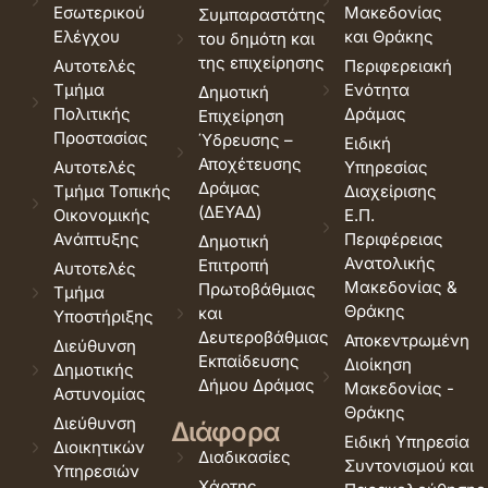
Εσωτερικού
Μακεδονίας
Συμπαραστάτης
Ελέγχου
και Θράκης
του δημότη και
της επιχείρησης
Αυτοτελές
Περιφερειακή
Τμήμα
Ενότητα
Δημοτική
Πολιτικής
Δράμας
Επιχείρηση
Προστασίας
Ύδρευσης –
Ειδική
Αποχέτευσης
Αυτοτελές
Υπηρεσίας
Δράμας
Τμήμα Τοπικής
Διαχείρισης
(ΔΕΥΑΔ)
Οικονομικής
Ε.Π.
Ανάπτυξης
Περιφέρειας
Δημοτική
Ανατολικής
Επιτροπή
Αυτοτελές
Μακεδονίας &
Πρωτοβάθμιας
Τμήμα
Θράκης
και
Υποστήριξης
Δευτεροβάθμιας
Αποκεντρωμένη
Διεύθυνση
Εκπαίδευσης
Διοίκηση
Δημοτικής
Δήμου Δράμας
Μακεδονίας -
Αστυνομίας
Θράκης
Διεύθυνση
Διάφορα
Ειδική Υπηρεσία
Διοικητικών
Διαδικασίες
Συντονισμού και
Υπηρεσιών
Χάρτης