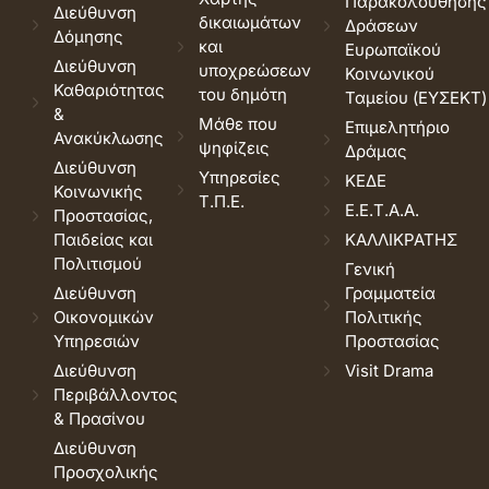
Παρακολούθησης
Διεύθυνση
δικαιωμάτων
Δράσεων
Δόμησης
και
Ευρωπαϊκού
Διεύθυνση
υποχρεώσεων
Κοινωνικού
Καθαριότητας
του δημότη
Ταμείου (ΕΥΣΕΚΤ)
&
Μάθε που
Επιμελητήριο
Ανακύκλωσης
ψηφίζεις
Δράμας
Διεύθυνση
Υπηρεσίες
ΚΕΔΕ
Κοινωνικής
Τ.Π.Ε.
Ε.Ε.Τ.Α.Α.
Προστασίας,
Παιδείας και
ΚΑΛΛΙΚΡΑΤΗΣ
Πολιτισμού
Γενική
Διεύθυνση
Γραμματεία
Οικονομικών
Πολιτικής
Υπηρεσιών
Προστασίας
Διεύθυνση
Visit Drama
Περιβάλλοντος
& Πρασίνου
Διεύθυνση
Προσχολικής