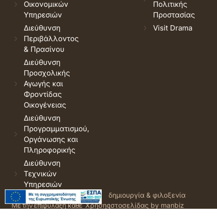
Οικονομικών
Πολιτικής
Υπηρεσιών
Προστασίας
Διεύθυνση
Visit Drama
Περιβάλλοντος
& Πρασίνου
Διεύθυνση
Προσχολικής
Αγωγής και
Φροντίδας
Οικογένειας
Διεύθυνση
Προγραμματισμού,
Οργάνωσης και
Πληροφορικής
Διεύθυνση
Τεχνικών
Υπηρεσιών
© 2026 Δήμος Δράμας.
Όροι
δημιουργία & φιλοξενία
Με την επιφύλαξη κάθε
Χρήσης
ιστοσελίδας by manbiz
νόμιμου δικαιώματος.