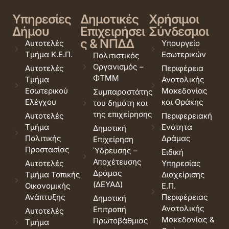
Υπηρεσίες
Δημοτικές
Χρήσιμοι
Δήμου
Επιχειρήσει
Σύνδεσμοι
ς & ΝΠΔΔ
Αυτοτελές
Υπουργείο
Τμήμα Κ.Ε.Π.
Εσωτερικών
Πολιτιστικός
Οργανισμός –
Αυτοτελές
Περιφέρεια
ΦΤΜΜ
Τμήμα
Ανατολικής
Εσωτερικού
Μακεδονίας
Συμπαραστάτης
Ελέγχου
και Θράκης
του δημότη και
της επιχείρησης
Αυτοτελές
Περιφερειακή
Τμήμα
Ενότητα
Δημοτική
Πολιτικής
Δράμας
Επιχείρηση
Προστασίας
Ύδρευσης –
Ειδική
Αποχέτευσης
Αυτοτελές
Υπηρεσίας
Δράμας
Τμήμα Τοπικής
Διαχείρισης
(ΔΕΥΑΔ)
Οικονομικής
Ε.Π.
Ανάπτυξης
Περιφέρειας
Δημοτική
Ανατολικής
Επιτροπή
Αυτοτελές
Μακεδονίας &
Πρωτοβάθμιας
Τμήμα