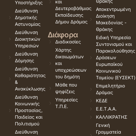
Θράκης
και
Υποστήριξης
Δευτεροβάθμιας
Αποκεντρωμένη
Διεύθυνση
Εκπαίδευσης
Διοίκηση
Δημοτικής
Δήμου Δράμας
Μακεδονίας -
Αστυνομίας
Θράκης
Διεύθυνση
Διάφορα
Ειδική Υπηρεσία
Διοικητικών
Διαδικασίες
Συντονισμού και
Υπηρεσιών
Χάρτης
Παρακολούθησης
Διεύθυνση
δικαιωμάτων
Δράσεων
Δόμησης
και
Ευρωπαϊκού
Διεύθυνση
υποχρεώσεων
Κοινωνικού
Καθαριότητας
του δημότη
Ταμείου (ΕΥΣΕΚΤ)
&
Μάθε που
Επιμελητήριο
Ανακύκλωσης
ψηφίζεις
Δράμας
Διεύθυνση
Υπηρεσίες
ΚΕΔΕ
Κοινωνικής
Τ.Π.Ε.
Ε.Ε.Τ.Α.Α.
Προστασίας,
Παιδείας και
ΚΑΛΛΙΚΡΑΤΗΣ
Πολιτισμού
Γενική
Διεύθυνση
Γραμματεία