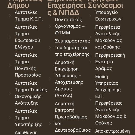
Δήμου
Επιχειρήσει
Σύνδεσμοι
ς & ΝΠΔΔ
Αυτοτελές
Υπουργείο
Τμήμα Κ.Ε.Π.
Εσωτερικών
Πολιτιστικός
Οργανισμός –
Αυτοτελές
Περιφέρεια
ΦΤΜΜ
Τμήμα
Ανατολικής
Εσωτερικού
Μακεδονίας
Συμπαραστάτης
Ελέγχου
και Θράκης
του δημότη και
της επιχείρησης
Αυτοτελές
Περιφερειακή
Τμήμα
Ενότητα
Δημοτική
Πολιτικής
Δράμας
Επιχείρηση
Προστασίας
Ύδρευσης –
Ειδική
Αποχέτευσης
Αυτοτελές
Υπηρεσίας
Δράμας
Τμήμα Τοπικής
Διαχείρισης
(ΔΕΥΑΔ)
Οικονομικής
Ε.Π.
Ανάπτυξης
Περιφέρειας
Δημοτική
Ανατολικής
Επιτροπή
Αυτοτελές
Μακεδονίας &
Πρωτοβάθμιας
Τμήμα
Θράκης
και
Υποστήριξης
Δευτεροβάθμιας
Αποκεντρωμένη
Διεύθυνση