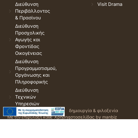
Διεύθυνση
Visit Drama
Περιβάλλοντος
& Πρασίνου
Διεύθυνση
Προσχολικής
Αγωγής και
Φροντίδας
Οικογένειας
Διεύθυνση
Προγραμματισμού,
Οργάνωσης και
Πληροφορικής
Διεύθυνση
Τεχνικών
Υπηρεσιών
© 2026 Δήμος Δράμας.
Όροι
δημιουργία & φιλοξενία
Με την επιφύλαξη κάθε
Χρήσης
ιστοσελίδας by manbiz
νόμιμου δικαιώματος.