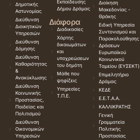
Εκπαίδευσης
Διοίκηση
Δημοτικής
Δήμου Δράμας
Μακεδονίας -
Αστυνομίας
Θράκης
Διεύθυνση
Διάφορα
Ειδική Υπηρεσία
Διοικητικών
Διαδικασίες
Συντονισμού και
Υπηρεσιών
Χάρτης
Παρακολούθησης
Διεύθυνση
δικαιωμάτων
Δράσεων
Δόμησης
και
Ευρωπαϊκού
Διεύθυνση
υποχρεώσεων
Κοινωνικού
Καθαριότητας
του δημότη
Ταμείου (ΕΥΣΕΚΤ)
&
Μάθε που
Επιμελητήριο
Ανακύκλωσης
ψηφίζεις
Δράμας
Διεύθυνση
Υπηρεσίες
ΚΕΔΕ
Κοινωνικής
Τ.Π.Ε.
Ε.Ε.Τ.Α.Α.
Προστασίας,
Παιδείας και
ΚΑΛΛΙΚΡΑΤΗΣ
Πολιτισμού
Γενική
Διεύθυνση
Γραμματεία
Οικονομικών
Πολιτικής
Υπηρεσιών
Προστασίας