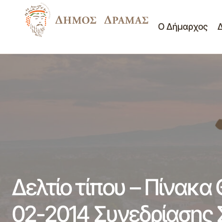
Ο Δήμαρχος
Ανάθεση χωματουργικών εργασιών με
Δελ
χρήση μηχανημάτων έργου και
Νέα -
μεταφοράς υλικών με φορτηγών ΔΧ για
Ανακοινώσεις
Δημ
τα έτη 2014 - 2015(μέρος)
Δελτίο τίπου – Πίνακα
02-2014 Συνεδρίασης 