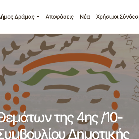
Δήμος Δράμας
Αποφάσεις
Νέα
Χρήσιμοι Σύνδεσ
τίο τίπου – Πίνακα Θεμάτων της 4ης /10-02-2014 Συνεδρί
οτικής Κοινότητας Δράμας
 Θεμάτων της 4ης /10-
Συμβουλίου Δημοτικής