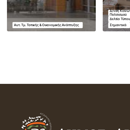
Δ/νση Κοινων
Πολιτισμού
Δελτία Τύπο
Αυτ. Τμ. Τοπικής & Οικονομικής Ανάπτυξης
Σημαντικά