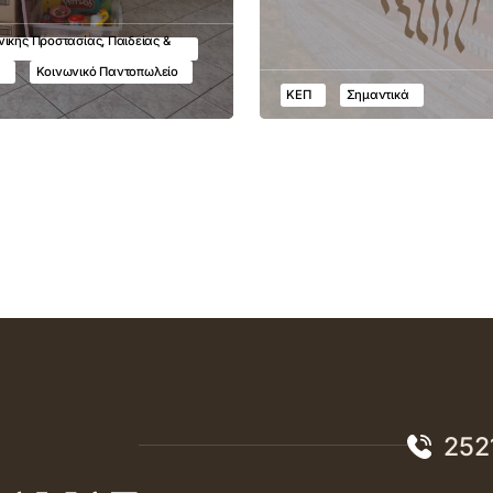
ικής Προστασίας, Παιδείας &
υ
Κοινωνικό Παντοπωλείο
ΚΕΠ
Σημαντικά
252