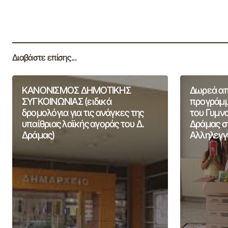
Διαβάστε επίσης...
ΚΑΝΟΝΙΣΜΟΣ ΔΗΜΟΤΙΚΗΣ
Δωρεά από
ΣΥΓΚΟΙΝΩΝΙΑΣ (ειδικά
προγράμμ
δρομολόγια για τις ανάγκες της
του Γυμν
υπαίθριας λαϊκής αγοράς του Δ.
Δράμας σ
Δράμας)
Αλληλεγγ