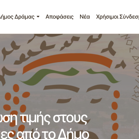
Δήμος Δράμας
Αποφάσεις
Νέα
Χρήσιμοι Σύνδεσ
ελτίο Τύπου – Εκδήλωση τιμής στους Δραμινούς Ολυμπιονί
Δράμας
ση τιμής στους
ες από το Δήμο