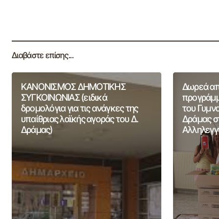
Διαβάστε επίσης...
ΚΑΝΟΝΙΣΜΟΣ ΔΗΜΟΤΙΚΗΣ
Δωρεά από
ΣΥΓΚΟΙΝΩΝΙΑΣ (ειδικά
προγράμμ
δρομολόγια για τις ανάγκες της
του Γυμν
υπαίθριας λαϊκής αγοράς του Δ.
Δράμας σ
Δράμας)
Αλληλεγγ