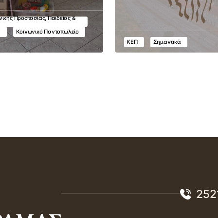
ικής Προστασίας, Παιδείας &
υ
Κοινωνικό Παντοπωλείο
ΚΕΠ
Σημαντικά
252