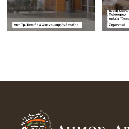
Δ/νση Κοινων
Πολιτισμού
Δελτία Τύπο
Αυτ. Τμ. Τοπικής & Οικονομικής Ανάπτυξης
Σημαντικά