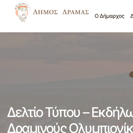
Ο Δήμαρχος
Δ
Δελτίο Τύπου - Η Δράμα θα ωφελείτε με
Νέα -
500.000 ευρώ ετησίως
Ανακοινώσεις
Δελτίο Τύπου – Εκδήλω
Δραμινούς Ολυμπιονίκ