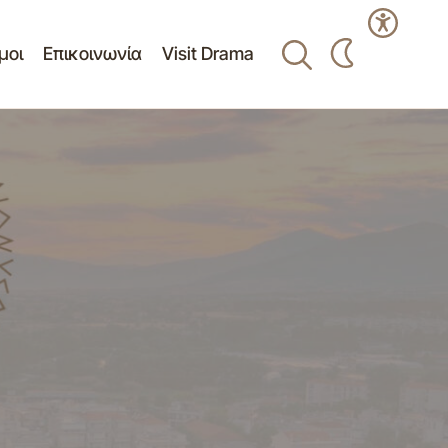
μοι
Επικοινωνία
Visit Drama
Δελτίο Τύπου - Μαζί με το κύπελλο
κες από το Δήμο
σήκωσε και την περηφάνια όλων μας ο
ΚΑΟΔ