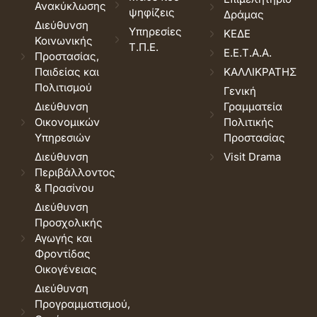
Ανακύκλωσης
ψηφίζεις
Δράμας
Διεύθυνση
Υπηρεσίες
ΚΕΔΕ
Κοινωνικής
Τ.Π.Ε.
Ε.Ε.Τ.Α.Α.
Προστασίας,
Παιδείας και
ΚΑΛΛΙΚΡΑΤΗΣ
Πολιτισμού
Γενική
Διεύθυνση
Γραμματεία
Οικονομικών
Πολιτικής
Υπηρεσιών
Προστασίας
Διεύθυνση
Visit Drama
Περιβάλλοντος
& Πρασίνου
Διεύθυνση
Προσχολικής
Αγωγής και
Φροντίδας
Οικογένειας
Διεύθυνση
Προγραμματισμού,