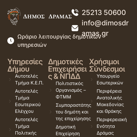
25213 50600
info@dimosdr
amas.gr
Ωράριο λειτουργίας δημοτικών
υπηρεσιών
Υπηρεσίες
Δημοτικές
Χρήσιμοι
Δήμου
Επιχειρήσει
Σύνδεσμοι
ς & ΝΠΔΔ
Αυτοτελές
Υπουργείο
Τμήμα Κ.Ε.Π.
Εσωτερικών
Πολιτιστικός
Οργανισμός –
Αυτοτελές
Περιφέρεια
ΦΤΜΜ
Τμήμα
Ανατολικής
Εσωτερικού
Μακεδονίας
Συμπαραστάτης
Ελέγχου
και Θράκης
του δημότη και
της επιχείρησης
Αυτοτελές
Περιφερειακή
Τμήμα
Ενότητα
Δημοτική
Πολιτικής
Δράμας
Επιχείρηση