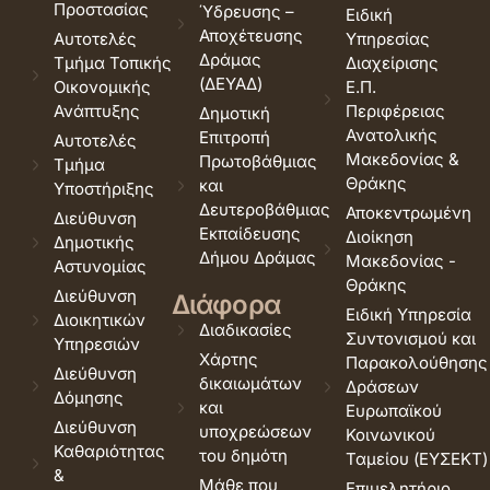
Προστασίας
Ύδρευσης –
Ειδική
Αποχέτευσης
Αυτοτελές
Υπηρεσίας
Δράμας
Τμήμα Τοπικής
Διαχείρισης
(ΔΕΥΑΔ)
Οικονομικής
Ε.Π.
Ανάπτυξης
Περιφέρειας
Δημοτική
Ανατολικής
Επιτροπή
Αυτοτελές
Μακεδονίας &
Πρωτοβάθμιας
Τμήμα
Θράκης
και
Υποστήριξης
Δευτεροβάθμιας
Αποκεντρωμένη
Διεύθυνση
Εκπαίδευσης
Διοίκηση
Δημοτικής
Δήμου Δράμας
Μακεδονίας -
Αστυνομίας
Θράκης
Διεύθυνση
Διάφορα
Ειδική Υπηρεσία
Διοικητικών
Διαδικασίες
Συντονισμού και
Υπηρεσιών
Χάρτης
Παρακολούθησης
Διεύθυνση
δικαιωμάτων
Δράσεων
Δόμησης
και
Ευρωπαϊκού
Διεύθυνση
υποχρεώσεων
Κοινωνικού
Καθαριότητας
του δημότη
Ταμείου (ΕΥΣΕΚΤ)
&
Μάθε που
Επιμελητήριο