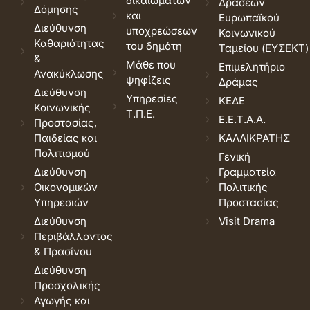
δικαιωμάτων
Δράσεων
Δόμησης
και
Ευρωπαϊκού
Διεύθυνση
υποχρεώσεων
Κοινωνικού
Καθαριότητας
του δημότη
Ταμείου (ΕΥΣΕΚΤ)
&
Μάθε που
Επιμελητήριο
Ανακύκλωσης
ψηφίζεις
Δράμας
Διεύθυνση
Υπηρεσίες
ΚΕΔΕ
Κοινωνικής
Τ.Π.Ε.
Ε.Ε.Τ.Α.Α.
Προστασίας,
Παιδείας και
ΚΑΛΛΙΚΡΑΤΗΣ
Πολιτισμού
Γενική
Διεύθυνση
Γραμματεία
Οικονομικών
Πολιτικής
Υπηρεσιών
Προστασίας
Διεύθυνση
Visit Drama
Περιβάλλοντος
& Πρασίνου
Διεύθυνση
Προσχολικής
Αγωγής και