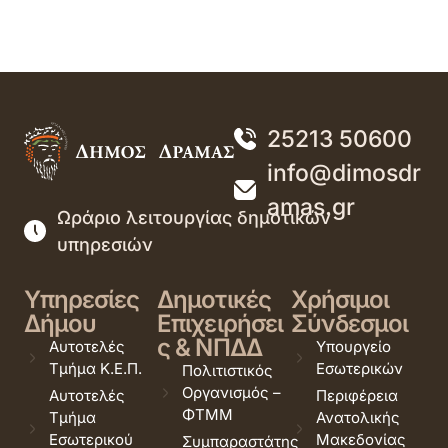
25213 50600
info@dimosdr
amas.gr
Ωράριο λειτουργίας δημοτικών
υπηρεσιών
Υπηρεσίες
Δημοτικές
Χρήσιμοι
Δήμου
Επιχειρήσει
Σύνδεσμοι
ς & ΝΠΔΔ
Αυτοτελές
Υπουργείο
Τμήμα Κ.Ε.Π.
Εσωτερικών
Πολιτιστικός
Οργανισμός –
Αυτοτελές
Περιφέρεια
ΦΤΜΜ
Τμήμα
Ανατολικής
Εσωτερικού
Μακεδονίας
Συμπαραστάτης