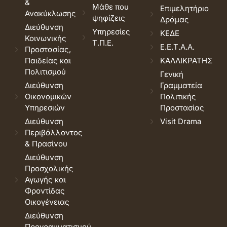
&
Μάθε που
Επιμελητήριο
Ανακύκλωσης
ψηφίζεις
Δράμας
Διεύθυνση
Υπηρεσίες
ΚΕΔΕ
Κοινωνικής
Τ.Π.Ε.
Ε.Ε.Τ.Α.Α.
Προστασίας,
Παιδείας και
ΚΑΛΛΙΚΡΑΤΗΣ
Πολιτισμού
Γενική
Διεύθυνση
Γραμματεία
Οικονομικών
Πολιτικής
Υπηρεσιών
Προστασίας
Διεύθυνση
Visit Drama
Περιβάλλοντος
& Πρασίνου
Διεύθυνση
Προσχολικής
Αγωγής και
Φροντίδας
Οικογένειας
Διεύθυνση
Προγραμματισμού,