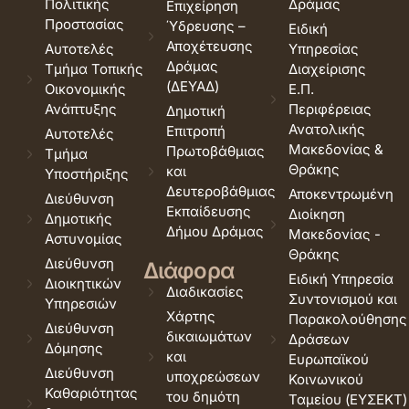
Πολιτικής
Δράμας
Επιχείρηση
Προστασίας
Ύδρευσης –
Ειδική
Αποχέτευσης
Αυτοτελές
Υπηρεσίας
Δράμας
Τμήμα Τοπικής
Διαχείρισης
(ΔΕΥΑΔ)
Οικονομικής
Ε.Π.
Ανάπτυξης
Περιφέρειας
Δημοτική
Ανατολικής
Επιτροπή
Αυτοτελές
Μακεδονίας &
Πρωτοβάθμιας
Τμήμα
Θράκης
και
Υποστήριξης
Δευτεροβάθμιας
Αποκεντρωμένη
Διεύθυνση
Εκπαίδευσης
Διοίκηση
Δημοτικής
Δήμου Δράμας
Μακεδονίας -
Αστυνομίας
Θράκης
Διεύθυνση
Διάφορα
Ειδική Υπηρεσία
Διοικητικών
Διαδικασίες
Συντονισμού και
Υπηρεσιών
Χάρτης
Παρακολούθησης
Διεύθυνση
δικαιωμάτων
Δράσεων
Δόμησης
και
Ευρωπαϊκού
Διεύθυνση
υποχρεώσεων
Κοινωνικού
Καθαριότητας
του δημότη
Ταμείου (ΕΥΣΕΚΤ)