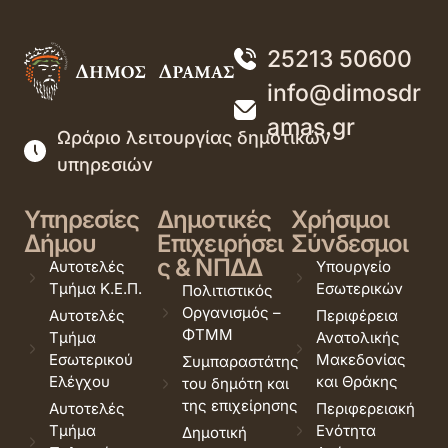
25213 50600
info@dimosdr
amas.gr
Ωράριο λειτουργίας δημοτικών
υπηρεσιών
Υπηρεσίες
Δημοτικές
Χρήσιμοι
Δήμου
Επιχειρήσει
Σύνδεσμοι
ς & ΝΠΔΔ
Αυτοτελές
Υπουργείο
Τμήμα Κ.Ε.Π.
Εσωτερικών
Πολιτιστικός
Οργανισμός –
Αυτοτελές
Περιφέρεια
ΦΤΜΜ
Τμήμα
Ανατολικής
Εσωτερικού
Μακεδονίας
Συμπαραστάτης
Ελέγχου
και Θράκης
του δημότη και
της επιχείρησης
Αυτοτελές
Περιφερειακή
Τμήμα
Ενότητα
Δημοτική