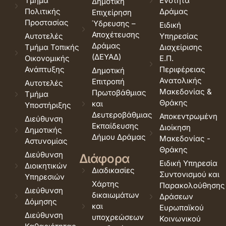
Τμήμα
Ενότητα
Δημοτική
Πολιτικής
Δράμας
Επιχείρηση
Προστασίας
Ύδρευσης –
Ειδική
Αποχέτευσης
Αυτοτελές
Υπηρεσίας
Δράμας
Τμήμα Τοπικής
Διαχείρισης
(ΔΕΥΑΔ)
Οικονομικής
Ε.Π.
Ανάπτυξης
Περιφέρειας
Δημοτική
Ανατολικής
Επιτροπή
Αυτοτελές
Μακεδονίας &
Πρωτοβάθμιας
Τμήμα
Θράκης
και
Υποστήριξης
Δευτεροβάθμιας
Αποκεντρωμένη
Διεύθυνση
Εκπαίδευσης
Διοίκηση
Δημοτικής
Δήμου Δράμας
Μακεδονίας -
Αστυνομίας
Θράκης
Διεύθυνση
Διάφορα
Ειδική Υπηρεσία
Διοικητικών
Διαδικασίες
Συντονισμού και
Υπηρεσιών
Χάρτης
Παρακολούθησης
Διεύθυνση
δικαιωμάτων
Δράσεων
Δόμησης
και
Ευρωπαϊκού
Διεύθυνση
υποχρεώσεων
Κοινωνικού