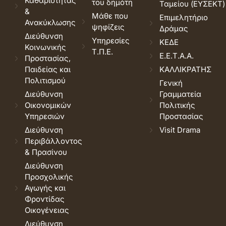
Καθαριότητας
του δημότη
Ταμείου (ΕΥΣΕΚΤ)
&
Μάθε που
Επιμελητήριο
Ανακύκλωσης
ψηφίζεις
Δράμας
Διεύθυνση
Υπηρεσίες
ΚΕΔΕ
Κοινωνικής
Τ.Π.Ε.
Ε.Ε.Τ.Α.Α.
Προστασίας,
Παιδείας και
ΚΑΛΛΙΚΡΑΤΗΣ
Πολιτισμού
Γενική
Διεύθυνση
Γραμματεία
Οικονομικών
Πολιτικής
Υπηρεσιών
Προστασίας
Διεύθυνση
Visit Drama
Περιβάλλοντος
& Πρασίνου
Διεύθυνση
Προσχολικής
Αγωγής και
Φροντίδας
Οικογένειας
Διεύθυνση