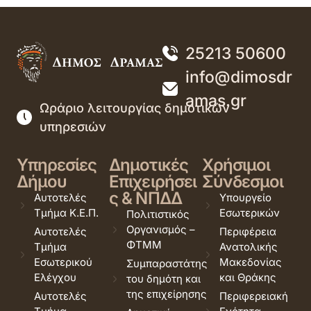
25213 50600
info@dimosdr
amas.gr
Ωράριο λειτουργίας δημοτικών
υπηρεσιών
Υπηρεσίες
Δημοτικές
Χρήσιμοι
Δήμου
Επιχειρήσει
Σύνδεσμοι
ς & ΝΠΔΔ
Αυτοτελές
Υπουργείο
Τμήμα Κ.Ε.Π.
Εσωτερικών
Πολιτιστικός
Οργανισμός –
Αυτοτελές
Περιφέρεια
ΦΤΜΜ
Τμήμα
Ανατολικής
Εσωτερικού
Μακεδονίας
Συμπαραστάτης
Ελέγχου
και Θράκης
του δημότη και
της επιχείρησης
Αυτοτελές
Περιφερειακή