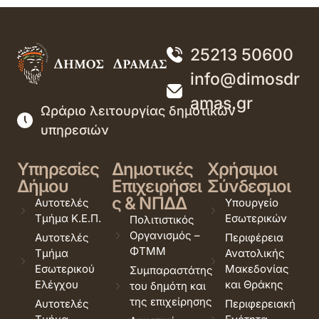
25213 50600
info@dimosdr
amas.gr
Ωράριο λειτουργίας δημοτικών
υπηρεσιών
Υπηρεσίες
Δημοτικές
Χρήσιμοι
Δήμου
Επιχειρήσει
Σύνδεσμοι
ς & ΝΠΔΔ
Αυτοτελές
Υπουργείο
Τμήμα Κ.Ε.Π.
Εσωτερικών
Πολιτιστικός
Οργανισμός –
Αυτοτελές
Περιφέρεια
ΦΤΜΜ
Τμήμα
Ανατολικής
Εσωτερικού
Μακεδονίας
Συμπαραστάτης
Ελέγχου
και Θράκης
του δημότη και
της επιχείρησης
Αυτοτελές
Περιφερειακή