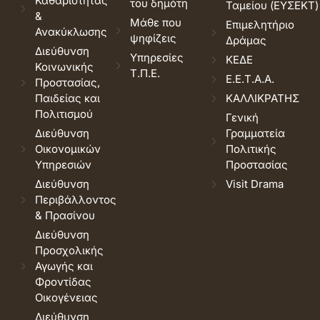
Καθαριότητας
του δημότη
Ταμείου (ΕΥΣΕΚΤ)
&
Μάθε που
Επιμελητήριο
Ανακύκλωσης
ψηφίζεις
Δράμας
Διεύθυνση
Υπηρεσίες
ΚΕΔΕ
Κοινωνικής
Τ.Π.Ε.
Ε.Ε.Τ.Α.Α.
Προστασίας,
Παιδείας και
ΚΑΛΛΙΚΡΑΤΗΣ
Πολιτισμού
Γενική
Διεύθυνση
Γραμματεία
Οικονομικών
Πολιτικής
Υπηρεσιών
Προστασίας
Διεύθυνση
Visit Drama
Περιβάλλοντος
& Πρασίνου
Διεύθυνση
Προσχολικής
Αγωγής και
Φροντίδας
Οικογένειας
Διεύθυνση