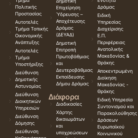
Τμήμα
Ενότητα
Δημοτική
Πολιτικής
Δράμας
Επιχείρηση
Προστασίας
Ύδρευσης –
Ειδική
Αποχέτευσης
Αυτοτελές
Υπηρεσίας
Δράμας
Τμήμα Τοπικής
Διαχείρισης
(ΔΕΥΑΔ)
Οικονομικής
Ε.Π.
Ανάπτυξης
Περιφέρειας
Δημοτική
Ανατολικής
Επιτροπή
Αυτοτελές
Μακεδονίας &
Πρωτοβάθμιας
Τμήμα
Θράκης
και
Υποστήριξης
Δευτεροβάθμιας
Αποκεντρωμένη
Διεύθυνση
Εκπαίδευσης
Διοίκηση
Δημοτικής
Δήμου Δράμας
Μακεδονίας -
Αστυνομίας
Θράκης
Διεύθυνση
Διάφορα
Ειδική Υπηρεσία
Διοικητικών
Διαδικασίες
Συντονισμού και
Υπηρεσιών
Χάρτης
Παρακολούθησης
Διεύθυνση
δικαιωμάτων
Δράσεων
Δόμησης
και
Ευρωπαϊκού
Διεύθυνση
υποχρεώσεων
Κοινωνικού