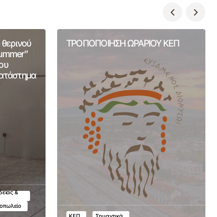
 θερινού
ΤΡΟΠΟΠΟΙΗΣΗ ΩΡΑΡΙΟΥ ΚΕΠ
Summer”
ου
Κατάστημα
δείας &
τοπωλείο
ΚΕΠ
Σημαντικά