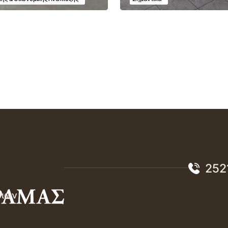
252
σιών