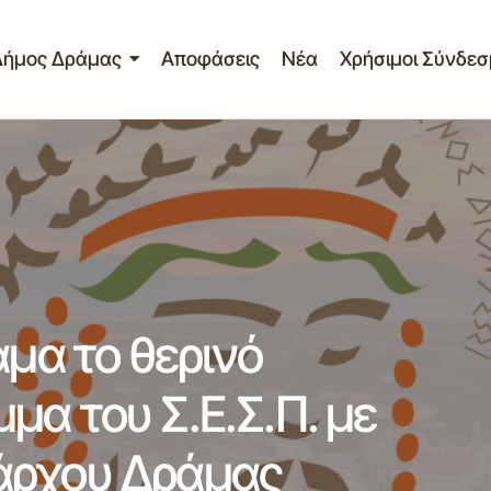
Δήμος Δράμας
Αποφάσεις
Νέα
Χρήσιμοι Σύνδεσ
τίο Τύπου – Στη Δράμα το θερινό μεταπτυχιακό πρόγραμμα τ
τοβουλία του Δημάρχου Δράμας Κυριάκου Χαρακίδη 24-0
άμα το θερινό
μα του Σ.Ε.Σ.Π. με
άρχου Δράμας