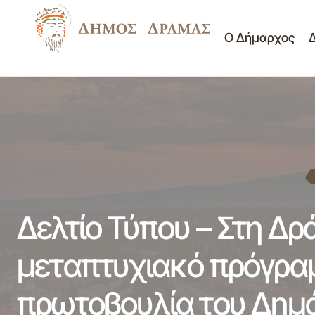
Ο Δήμαρχος
Δελτίο Τύπου - Τρόφιμα και είδη υγιεινής
παραδόθηκαν στο κατάστημα Κοινωνικής
Δελ
Νέα -
Αλληλεγγύης από το σωματείο
Ανακοινώσεις
πρω
πρατηριούχων υγρών καυσίμων 25-07-
2013
Δελτίο Τύπου – Στη Δρ
μεταπτυχιακό πρόγραμ
πρωτοβουλία του Δημ