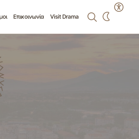
μοι
Επικοινωνία
Visit Drama
ΔΗΜΟΣΙΕΥΣΗ ΔΙΑΚΗΡΥΞΗΣ «Προμήθεια
ου Σ.Ε.Σ.Π. με
ενός (1) καινούριου οχήματος 4 x 4
άμεσης επέμβασης για κάλυψη δράσεων
7-2013
πυρόσβεσης του Δήμου Δράμας»