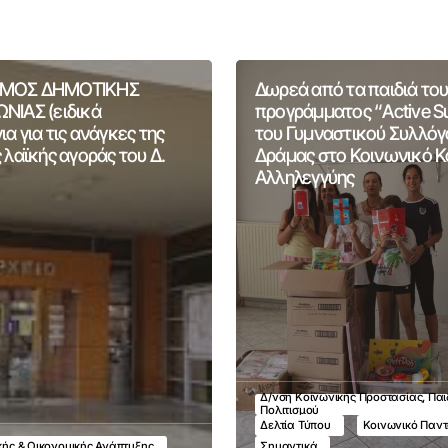
ΜΟΣ ΔΗΜΟΤΙΚΗΣ
Δωρεά από τα παιδιά του
ΝΙΑΣ (ειδικά
προγράμματος “Active 
α για τις ανάγκες της
του Γυμναστικού Συλλόγ
 λαϊκής αγοράς του Δ.
Δράμας στο Κοινωνικό 
Αλληλεγγύης
Δ/νση Κοινωνικής Προστασίας, Παι
Πολιτισμού
Δελτία Τύπου
Κοινωνικό Παν
ικής & Οικονομικής Ανάπτυξης
Σημαντικά