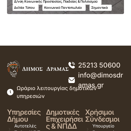
Δ/νση Κοινωνικής Προστασίας, Παιδείας & Πολιτισμού
Δελτία Τύπου
Κοινωνικό Παντοπωλείο
Σημαντικά
25213 50600
info@dimosdr
amas.gr
Ωράριο λειτουργίας δημοτικών
υπηρεσιών
Υπηρεσίες
Δημοτικές
Χρήσιμοι
Δήμου
Επιχειρήσει
Σύνδεσμοι
ς & ΝΠΔΔ
Αυτοτελές
Υπουργείο