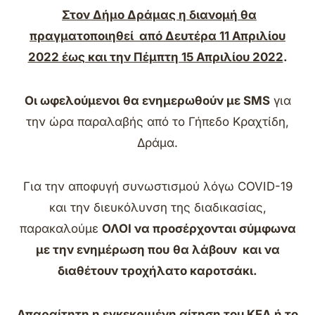
Στον Δήμο Δράμας η διανομή θα
πραγματοποιηθεί από Δευτέρα 11 Απριλίου
2022 έως και την Πέμπτη 15 Απριλίου 2022
.
Οι ωφελούμενοι
θα ενημερωθούν με
SMS
για
την ώρα παραλαβής από το Γήπεδο Κραχτίδη,
Δράμα.
Για την αποφυγή συνωστισμού λόγω COVID-19
και την διευκόλυνση της διαδικασίας,
παρακαλούμε
ΟΛΟΙ να
προσέρχονται σύμφωνα
με την ενημέρωση που
θα λάβουν και να
διαθέτουν τροχήλατο καροτσάκι.
Απαραίτητη η εγκεκριμένη αίτηση του ΚΕΑ ή το