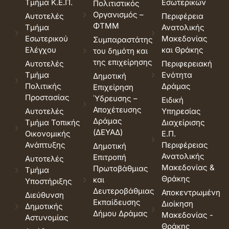
Τμήμα Κ.Ε.Π.
Εσωτερικών
Πολιτιστικός
Οργανισμός –
Αυτοτελές
Περιφέρεια
ΦΤΜΜ
Τμήμα
Ανατολικής
Εσωτερικού
Μακεδονίας
Συμπαραστάτης
Ελέγχου
και Θράκης
του δημότη και
της επιχείρησης
Αυτοτελές
Περιφερειακή
Τμήμα
Ενότητα
Δημοτική
Πολιτικής
Δράμας
Επιχείρηση
Προστασίας
Ύδρευσης –
Ειδική
Αποχέτευσης
Αυτοτελές
Υπηρεσίας
Δράμας
Τμήμα Τοπικής
Διαχείρισης
(ΔΕΥΑΔ)
Οικονομικής
Ε.Π.
Ανάπτυξης
Περιφέρειας
Δημοτική
Ανατολικής
Επιτροπή
Αυτοτελές
Μακεδονίας &
Πρωτοβάθμιας
Τμήμα
Θράκης
και
Υποστήριξης
Δευτεροβάθμιας
Αποκεντρωμένη
Διεύθυνση
Εκπαίδευσης
Διοίκηση
Δημοτικής
Δήμου Δράμας
Μακεδονίας -
Αστυνομίας
Θράκης