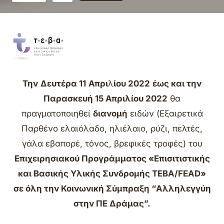
Την
Δευτέρα 11
Απρι
λ
ίου
2022
έως και την
Παρασκευή 15 Απριλίου 2022
θα
πραγματοποιηθεί
διανομή
ειδών (Εξαιρετικά
Παρθένο ελαιόλαδο, ηλιέλαιο, ρύζι, πελτές,
γάλα εβαπορέ, τόνος, βρεφικές τροφές) του
Επιχειρησιακού Προγράμματος
«
Επισιτιστικής
και Βασικής Υλικής Συνδρομής
ΤΕΒΑ/
FEAD
»
σε όλη την Κοινωνική Σύμπραξη “Αλληλεγγύη
στην ΠΕ Δράμας”.