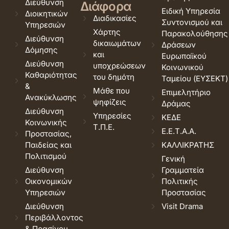
Διεύθυνση
Διάφορα
Ειδική Υπηρεσία
Διοικητικών
Διαδικασίες
Συντονισμού και
Υπηρεσιών
Χάρτης
Παρακολούθησης
Διεύθυνση
δικαιωμάτων
Δράσεων
Δόμησης
και
Ευρωπαϊκού
Διεύθυνση
υποχρεώσεων
Κοινωνικού
Καθαριότητας
του δημότη
Ταμείου (ΕΥΣΕΚΤ)
&
Μάθε που
Επιμελητήριο
Ανακύκλωσης
ψηφίζεις
Δράμας
Διεύθυνση
Υπηρεσίες
ΚΕΔΕ
Κοινωνικής
Τ.Π.Ε.
Ε.Ε.Τ.Α.Α.
Προστασίας,
Παιδείας και
ΚΑΛΛΙΚΡΑΤΗΣ
Πολιτισμού
Γενική
Διεύθυνση
Γραμματεία
Οικονομικών
Πολιτικής
Υπηρεσιών
Προστασίας
Διεύθυνση
Visit Drama
Περιβάλλοντος
& Πρασίνου