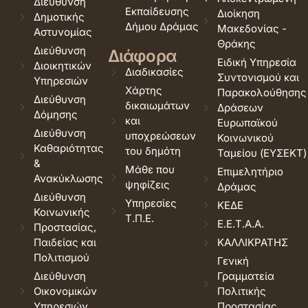
Διεύθυνση
Εκπαίδευσης
Διοίκηση
Δημοτικής
Δήμου Δράμας
Μακεδονίας -
Αστυνομίας
Θράκης
Διεύθυνση
Διάφορα
Ειδική Υπηρεσία
Διοικητικών
Διαδικασίες
Συντονισμού και
Υπηρεσιών
Χάρτης
Παρακολούθησης
Διεύθυνση
δικαιωμάτων
Δράσεων
Δόμησης
και
Ευρωπαϊκού
Διεύθυνση
υποχρεώσεων
Κοινωνικού
Καθαριότητας
του δημότη
Ταμείου (ΕΥΣΕΚΤ)
&
Μάθε που
Επιμελητήριο
Ανακύκλωσης
ψηφίζεις
Δράμας
Διεύθυνση
Υπηρεσίες
ΚΕΔΕ
Κοινωνικής
Τ.Π.Ε.
Ε.Ε.Τ.Α.Α.
Προστασίας,
Παιδείας και
ΚΑΛΛΙΚΡΑΤΗΣ
Πολιτισμού
Γενική
Διεύθυνση
Γραμματεία
Οικονομικών
Πολιτικής
Υπηρεσιών
Προστασίας