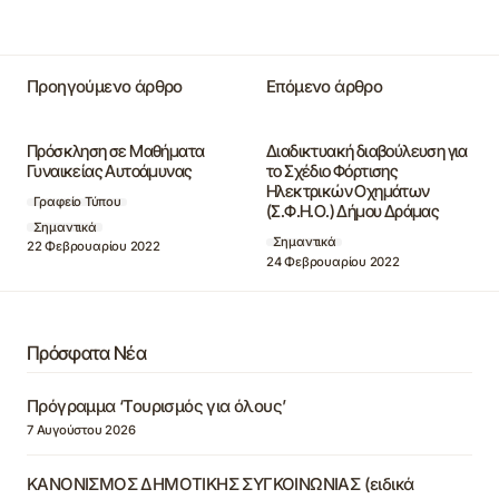
Προηγούμενο άρθρο
Επόμενο άρθρο
Πρόσκληση σε Μαθήματα
Διαδικτυακή διαβούλευση για
Γυναικείας Αυτοάμυνας
το Σχέδιο Φόρτισης
Ηλεκτρικών Οχημάτων
Γραφείο Τύπου
(Σ.Φ.Η.Ο.) Δήμου Δράμας
Σημαντικά
Σημαντικά
22 Φεβρουαρίου 2022
24 Φεβρουαρίου 2022
Πρόσφατα Νέα
Πρόγραμμα ‘Τουρισμός για όλους’
7 Αυγούστου 2026
ΚΑΝΟΝΙΣΜΟΣ ΔΗΜΟΤΙΚΗΣ ΣΥΓΚΟΙΝΩΝΙΑΣ (ειδικά