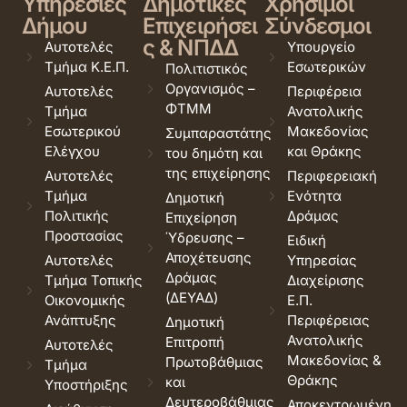
Υπηρεσίες
Δημοτικές
Χρήσιμοι
Δήμου
Επιχειρήσει
Σύνδεσμοι
ς & ΝΠΔΔ
Αυτοτελές
Υπουργείο
Τμήμα Κ.Ε.Π.
Εσωτερικών
Πολιτιστικός
Οργανισμός –
Αυτοτελές
Περιφέρεια
ΦΤΜΜ
Τμήμα
Ανατολικής
Εσωτερικού
Μακεδονίας
Συμπαραστάτης
Ελέγχου
και Θράκης
του δημότη και
της επιχείρησης
Αυτοτελές
Περιφερειακή
Τμήμα
Ενότητα
Δημοτική
Πολιτικής
Δράμας
Επιχείρηση
Προστασίας
Ύδρευσης –
Ειδική
Αποχέτευσης
Αυτοτελές
Υπηρεσίας
Δράμας
Τμήμα Τοπικής
Διαχείρισης
(ΔΕΥΑΔ)
Οικονομικής
Ε.Π.
Ανάπτυξης
Περιφέρειας
Δημοτική
Ανατολικής
Επιτροπή
Αυτοτελές
Μακεδονίας &
Πρωτοβάθμιας
Τμήμα
Θράκης
και
Υποστήριξης
Δευτεροβάθμιας
Αποκεντρωμένη