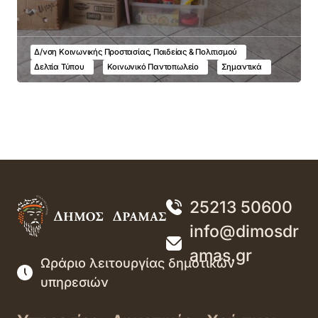
Δ/νση Κοινωνικής Προστασίας, Παιδείας & Πολιτισμού
Δελτία Τύπου
Κοινωνικό Παντοπωλείο
Σημαντικά
25213 50600
info@dimosdr
amas.gr
Ωράριο λειτουργίας δημοτικών
υπηρεσιών