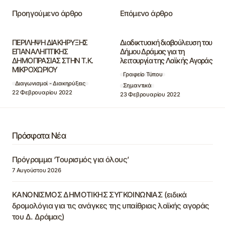
Προηγούμενο άρθρο
Επόμενο άρθρο
ΠΕΡΙΛΗΨΗ ΔΙΑΚΗΡΥΞΗΣ
Διαδικτυακή διαβούλευση του
ΕΠΑΝΑΛΗΠΤΙΚΗΣ
Δήμου Δράμας για τη
ΔΗΜΟΠΡΑΣΙΑΣ ΣΤΗΝ Τ.Κ.
λειτουργία της Λαϊκής Αγοράς
ΜΙΚΡΟΧΩΡΙΟΥ
Γραφείο Τύπου
Διαγωνισμοί - Διακηρύξεις
Σημαντικά
22 Φεβρουαρίου 2022
23 Φεβρουαρίου 2022
Πρόσφατα Νέα
Πρόγραμμα ‘Τουρισμός για όλους’
7 Αυγούστου 2026
ΚΑΝΟΝΙΣΜΟΣ ΔΗΜΟΤΙΚΗΣ ΣΥΓΚΟΙΝΩΝΙΑΣ (ειδικά
δρομολόγια για τις ανάγκες της υπαίθριας λαϊκής αγοράς
του Δ. Δράμας)