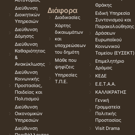
Θράκης
Διεύθυνση
Διάφορα
Ειδική Υπηρεσία
Διοικητικών
Διαδικασίες
Συντονισμού και
Υπηρεσιών
Χάρτης
Παρακολούθησης
Διεύθυνση
δικαιωμάτων
Δράσεων
Δόμησης
και
Ευρωπαϊκού
Διεύθυνση
υποχρεώσεων
Κοινωνικού
Καθαριότητας
του δημότη
Ταμείου (ΕΥΣΕΚΤ)
&
Μάθε που
Επιμελητήριο
Ανακύκλωσης
ψηφίζεις
Δράμας
Διεύθυνση
Υπηρεσίες
ΚΕΔΕ
Κοινωνικής
Τ.Π.Ε.
Ε.Ε.Τ.Α.Α.
Προστασίας,
Παιδείας και
ΚΑΛΛΙΚΡΑΤΗΣ
Πολιτισμού
Γενική
Διεύθυνση
Γραμματεία
Οικονομικών
Πολιτικής
Υπηρεσιών
Προστασίας
Διεύθυνση
Visit Drama
Περιβάλλοντος