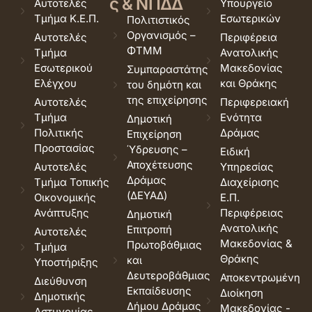
ς & ΝΠΔΔ
Αυτοτελές
Υπουργείο
Τμήμα Κ.Ε.Π.
Εσωτερικών
Πολιτιστικός
Οργανισμός –
Αυτοτελές
Περιφέρεια
ΦΤΜΜ
Τμήμα
Ανατολικής
Εσωτερικού
Μακεδονίας
Συμπαραστάτης
Ελέγχου
και Θράκης
του δημότη και
της επιχείρησης
Αυτοτελές
Περιφερειακή
Τμήμα
Ενότητα
Δημοτική
Πολιτικής
Δράμας
Επιχείρηση
Προστασίας
Ύδρευσης –
Ειδική
Αποχέτευσης
Αυτοτελές
Υπηρεσίας
Δράμας
Τμήμα Τοπικής
Διαχείρισης
(ΔΕΥΑΔ)
Οικονομικής
Ε.Π.
Ανάπτυξης
Περιφέρειας
Δημοτική
Ανατολικής
Επιτροπή
Αυτοτελές
Μακεδονίας &
Πρωτοβάθμιας
Τμήμα
Θράκης
και
Υποστήριξης
Δευτεροβάθμιας
Αποκεντρωμένη
Διεύθυνση
Εκπαίδευσης
Διοίκηση
Δημοτικής
Δήμου Δράμας
Μακεδονίας -
Αστυνομίας