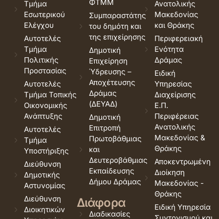
ΦΤΜΜ
Τμήμα
Ανατολικής
Εσωτερικού
Μακεδονίας
Συμπαραστάτης
Ελέγχου
και Θράκης
του δημότη και
της επιχείρησης
Αυτοτελές
Περιφερειακή
Τμήμα
Ενότητα
Δημοτική
Πολιτικής
Δράμας
Επιχείρηση
Προστασίας
Ύδρευσης –
Ειδική
Αποχέτευσης
Αυτοτελές
Υπηρεσίας
Δράμας
Τμήμα Τοπικής
Διαχείρισης
(ΔΕΥΑΔ)
Οικονομικής
Ε.Π.
Ανάπτυξης
Περιφέρειας
Δημοτική
Ανατολικής
Επιτροπή
Αυτοτελές
Μακεδονίας &
Πρωτοβάθμιας
Τμήμα
Θράκης
και
Υποστήριξης
Δευτεροβάθμιας
Αποκεντρωμένη
Διεύθυνση
Εκπαίδευσης
Διοίκηση
Δημοτικής
Δήμου Δράμας
Μακεδονίας -
Αστυνομίας
Θράκης
Διεύθυνση
Διάφορα
Ειδική Υπηρεσία
Διοικητικών
Διαδικασίες
Συντονισμού και