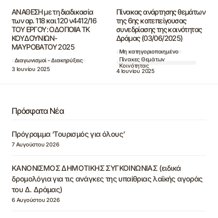
ΑΝΑΘΕΣΗ με τη διαδικασία
Πίνακας ανάρτησης θεμάτων
των αρ. 118 και 120 ν4412/16
της 6ης κατεπείγουσας
ΤΟΥ ΕΡΓΟΥ: ΟΔΟΠΟΙΙΑ ΤΚ
συνεδρίασης της κοινότητας
ΚΟΥΔΟΥΝΙΩΝ-
Δράμας (03/06/2025)
ΜΑΥΡΟΒΑΤΟΥ 2025
Μη κατηγοριοποιημένο
Πίνακες Θεμάτων
Διαγωνισμοί - Διακηρύξεις
Κοινότητας
3 Ιουνίου 2025
4 Ιουνίου 2025
Πρόσφατα Νέα
Πρόγραμμα ‘Τουρισμός για όλους’
7 Αυγούστου 2026
ΚΑΝΟΝΙΣΜΟΣ ΔΗΜΟΤΙΚΗΣ ΣΥΓΚΟΙΝΩΝΙΑΣ (ειδικά
δρομολόγια για τις ανάγκες της υπαίθριας λαϊκής αγοράς
του Δ. Δράμας)
6 Αυγούστου 2026