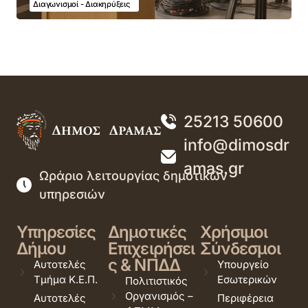
Διαγωνισμοί - Διακηρύξεις
25213 50600
info@dimosdr
amas.gr
Ωράριο λειτουργίας δημοτικών
υπηρεσιών
Υπηρεσίες
Δημοτικές
Χρήσιμοι
Δήμου
Επιχειρήσει
Σύνδεσμοι
ς & ΝΠΔΔ
Αυτοτελές
Υπουργείο
Τμήμα Κ.Ε.Π.
Εσωτερικών
Πολιτιστικός
Οργανισμός –
Αυτοτελές
Περιφέρεια