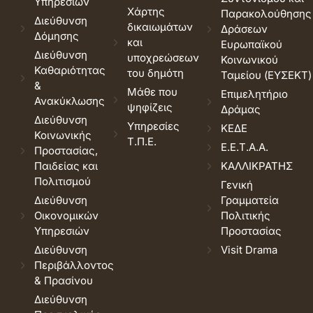
Υπηρεσιών
Χάρτης
Παρακολούθησης
Διεύθυνση
δικαιωμάτων
Δράσεων
Δόμησης
και
Ευρωπαϊκού
Διεύθυνση
υποχρεώσεων
Κοινωνικού
Καθαριότητας
του δημότη
Ταμείου (ΕΥΣΕΚΤ)
&
Μάθε που
Επιμελητήριο
Ανακύκλωσης
ψηφίζεις
Δράμας
Διεύθυνση
Υπηρεσίες
ΚΕΔΕ
Κοινωνικής
Τ.Π.Ε.
Ε.Ε.Τ.Α.Α.
Προστασίας,
Παιδείας και
ΚΑΛΛΙΚΡΑΤΗΣ
Πολιτισμού
Γενική
Διεύθυνση
Γραμματεία
Οικονομικών
Πολιτικής
Υπηρεσιών
Προστασίας
Διεύθυνση
Visit Drama
Περιβάλλοντος
& Πρασίνου
Διεύθυνση