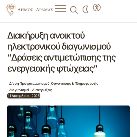
Διακήρυξη ανοικτού ηλεκτρονικού διαγωνισμού “Δράσεις
αντιμετώπισης της ενεργειακής φτώχειας”
Διακήρυξη ανοικτού
ηλεκτρονικού διαγωνισμού
“Δράσεις αντιμετώπισης της
ενεργειακής φτώχειας”
Δ/νση Προγραμματισμού, Οργάνωσης & Πληροφορικής
Διαγωνισμοί - Διακηρύξεις
11 Δεκεμβρίου 2025