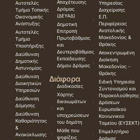
Αποχέτευσης
Αυτοτελές
Υπηρεσίας
Δράμας
Τμήμα Τοπικής
Διαχείρισης
(ΔΕΥΑΔ)
Οικονομικής
Ε.Π.
Ανάπτυξης
Περιφέρειας
Δημοτική
Ανατολικής
Επιτροπή
Αυτοτελές
Μακεδονίας &
Πρωτοβάθμιας
Τμήμα
Θράκης
και
Υποστήριξης
Δευτεροβάθμιας
Αποκεντρωμένη
Διεύθυνση
Εκπαίδευσης
Διοίκηση
Δημοτικής
Δήμου Δράμας
Μακεδονίας -
Αστυνομίας
Θράκης
Διεύθυνση
Διάφορα
Ειδική Υπηρεσία
Διοικητικών
Διαδικασίες
Συντονισμού και
Υπηρεσιών
Χάρτης
Παρακολούθησης
Διεύθυνση
δικαιωμάτων
Δράσεων
Δόμησης
και
Ευρωπαϊκού
Διεύθυνση
υποχρεώσεων
Κοινωνικού
Καθαριότητας
του δημότη
Ταμείου (ΕΥΣΕΚΤ)
&
Μάθε που
Επιμελητήριο
Ανακύκλωσης
ψηφίζεις
Δράμας