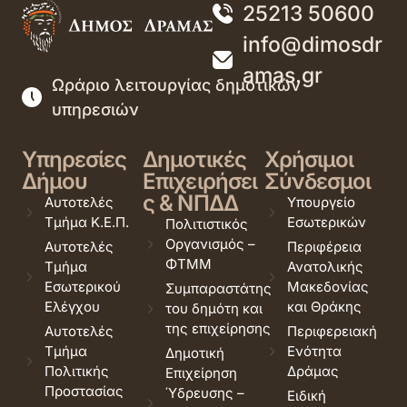
25213 50600
info@dimosdr
amas.gr
Ωράριο λειτουργίας δημοτικών
υπηρεσιών
Υπηρεσίες
Δημοτικές
Χρήσιμοι
Δήμου
Επιχειρήσει
Σύνδεσμοι
ς & ΝΠΔΔ
Αυτοτελές
Υπουργείο
Τμήμα Κ.Ε.Π.
Εσωτερικών
Πολιτιστικός
Οργανισμός –
Αυτοτελές
Περιφέρεια
ΦΤΜΜ
Τμήμα
Ανατολικής
Εσωτερικού
Μακεδονίας
Συμπαραστάτης
Ελέγχου
και Θράκης
του δημότη και
της επιχείρησης
Αυτοτελές
Περιφερειακή
Τμήμα
Ενότητα
Δημοτική
Πολιτικής
Δράμας
Επιχείρηση
Προστασίας
Ύδρευσης –
Ειδική