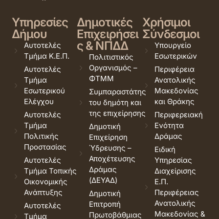
Υπηρεσίες
Δημοτικές
Χρήσιμοι
Δήμου
Επιχειρήσει
Σύνδεσμοι
ς & ΝΠΔΔ
Αυτοτελές
Υπουργείο
Τμήμα Κ.Ε.Π.
Εσωτερικών
Πολιτιστικός
Οργανισμός –
Αυτοτελές
Περιφέρεια
ΦΤΜΜ
Τμήμα
Ανατολικής
Εσωτερικού
Μακεδονίας
Συμπαραστάτης
Ελέγχου
και Θράκης
του δημότη και
της επιχείρησης
Αυτοτελές
Περιφερειακή
Τμήμα
Ενότητα
Δημοτική
Πολιτικής
Δράμας
Επιχείρηση
Προστασίας
Ύδρευσης –
Ειδική
Αποχέτευσης
Αυτοτελές
Υπηρεσίας
Δράμας
Τμήμα Τοπικής
Διαχείρισης
(ΔΕΥΑΔ)
Οικονομικής
Ε.Π.
Ανάπτυξης
Περιφέρειας
Δημοτική
Ανατολικής
Επιτροπή
Αυτοτελές
Μακεδονίας &
Πρωτοβάθμιας
Τμήμα