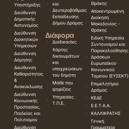
Θράκης
και
Υποστήριξης
Δευτεροβάθμιας
Αποκεντρωμένη
Διεύθυνση
Εκπαίδευσης
Διοίκηση
Δημοτικής
Δήμου Δράμας
Μακεδονίας -
Αστυνομίας
Θράκης
Διεύθυνση
Διάφορα
Ειδική Υπηρεσία
Διοικητικών
Διαδικασίες
Συντονισμού και
Υπηρεσιών
Χάρτης
Παρακολούθησης
Διεύθυνση
δικαιωμάτων
Δράσεων
Δόμησης
και
Ευρωπαϊκού
Διεύθυνση
υποχρεώσεων
Κοινωνικού
Καθαριότητας
του δημότη
Ταμείου (ΕΥΣΕΚΤ)
&
Μάθε που
Επιμελητήριο
Ανακύκλωσης
ψηφίζεις
Δράμας
Διεύθυνση
Υπηρεσίες
ΚΕΔΕ
Κοινωνικής
Τ.Π.Ε.
Ε.Ε.Τ.Α.Α.
Προστασίας,
Παιδείας και
ΚΑΛΛΙΚΡΑΤΗΣ
Πολιτισμού
Γενική
Διεύθυνση
Γραμματεία