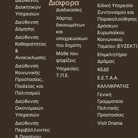
Διεύθυνση
Διάφορα
Ειδική Υπηρεσία
Διοικητικών
Διαδικασίες
Συντονισμού και
Υπηρεσιών
Χάρτης
Παρακολούθησης
Διεύθυνση
δικαιωμάτων
Δράσεων
Δόμησης
και
Ευρωπαϊκού
Διεύθυνση
υποχρεώσεων
Κοινωνικού
Καθαριότητας
του δημότη
Ταμείου (ΕΥΣΕΚΤ)
&
Μάθε που
Επιμελητήριο
Ανακύκλωσης
ψηφίζεις
Δράμας
Διεύθυνση
Υπηρεσίες
ΚΕΔΕ
Κοινωνικής
Τ.Π.Ε.
Ε.Ε.Τ.Α.Α.
Προστασίας,
Παιδείας και
ΚΑΛΛΙΚΡΑΤΗΣ
Πολιτισμού
Γενική
Διεύθυνση
Γραμματεία
Οικονομικών
Πολιτικής
Υπηρεσιών
Προστασίας
Διεύθυνση
Visit Drama
Περιβάλλοντος
& Πρασίνου