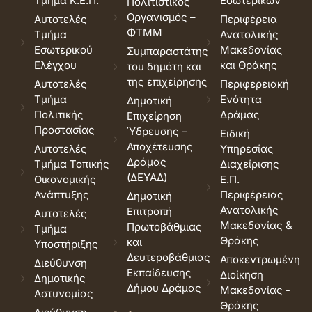
Τμήμα Κ.Ε.Π.
Εσωτερικών
Πολιτιστικός
Οργανισμός –
Αυτοτελές
Περιφέρεια
ΦΤΜΜ
Τμήμα
Ανατολικής
Εσωτερικού
Μακεδονίας
Συμπαραστάτης
Ελέγχου
και Θράκης
του δημότη και
της επιχείρησης
Αυτοτελές
Περιφερειακή
Τμήμα
Ενότητα
Δημοτική
Πολιτικής
Δράμας
Επιχείρηση
Προστασίας
Ύδρευσης –
Ειδική
Αποχέτευσης
Αυτοτελές
Υπηρεσίας
Δράμας
Τμήμα Τοπικής
Διαχείρισης
(ΔΕΥΑΔ)
Οικονομικής
Ε.Π.
Ανάπτυξης
Περιφέρειας
Δημοτική
Ανατολικής
Επιτροπή
Αυτοτελές
Μακεδονίας &
Πρωτοβάθμιας
Τμήμα
Θράκης
και
Υποστήριξης
Δευτεροβάθμιας
Αποκεντρωμένη
Διεύθυνση
Εκπαίδευσης
Διοίκηση
Δημοτικής
Δήμου Δράμας
Μακεδονίας -
Αστυνομίας
Θράκης