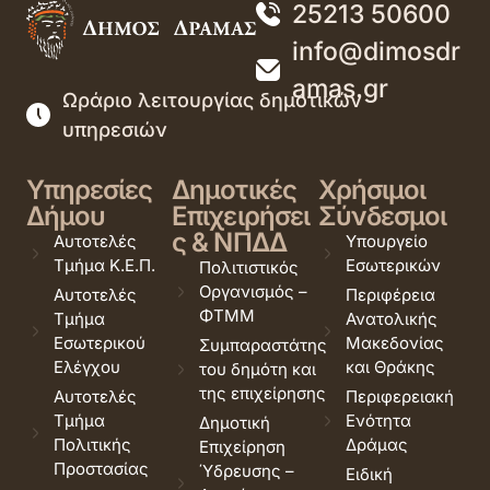
25213 50600
info@dimosdr
amas.gr
Ωράριο λειτουργίας δημοτικών
υπηρεσιών
Υπηρεσίες
Δημοτικές
Χρήσιμοι
Δήμου
Επιχειρήσει
Σύνδεσμοι
ς & ΝΠΔΔ
Αυτοτελές
Υπουργείο
Τμήμα Κ.Ε.Π.
Εσωτερικών
Πολιτιστικός
Οργανισμός –
Αυτοτελές
Περιφέρεια
ΦΤΜΜ
Τμήμα
Ανατολικής
Εσωτερικού
Μακεδονίας
Συμπαραστάτης
Ελέγχου
και Θράκης
του δημότη και
της επιχείρησης
Αυτοτελές
Περιφερειακή
Τμήμα
Ενότητα
Δημοτική
Πολιτικής
Δράμας
Επιχείρηση
Προστασίας
Ύδρευσης –
Ειδική