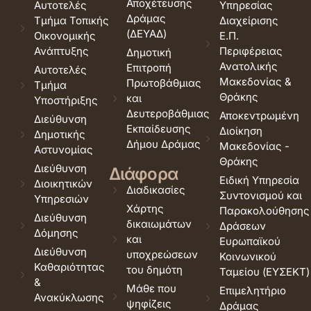
Αποχέτευσης
Αυτοτελές
Υπηρεσίας
Δράμας
Τμήμα Τοπικής
Διαχείρισης
(ΔΕΥΑΔ)
Οικονομικής
Ε.Π.
Ανάπτυξης
Περιφέρειας
Δημοτική
Ανατολικής
Επιτροπή
Αυτοτελές
Μακεδονίας &
Πρωτοβάθμιας
Τμήμα
Θράκης
και
Υποστήριξης
Δευτεροβάθμιας
Αποκεντρωμένη
Διεύθυνση
Εκπαίδευσης
Διοίκηση
Δημοτικής
Δήμου Δράμας
Μακεδονίας -
Αστυνομίας
Θράκης
Διεύθυνση
Διάφορα
Ειδική Υπηρεσία
Διοικητικών
Διαδικασίες
Συντονισμού και
Υπηρεσιών
Χάρτης
Παρακολούθησης
Διεύθυνση
δικαιωμάτων
Δράσεων
Δόμησης
και
Ευρωπαϊκού
Διεύθυνση
υποχρεώσεων
Κοινωνικού
Καθαριότητας
του δημότη
Ταμείου (ΕΥΣΕΚΤ)
&
Μάθε που
Επιμελητήριο
Ανακύκλωσης
ψηφίζεις
Δράμας