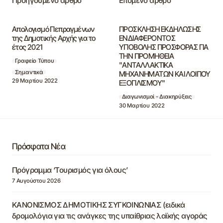
Προηγούμενο άρθρο
Επόμενο άρθρο
Απολογισμό Πεπραγμένων
ΠΡΟΣΚΛΗΣΗ ΕΚΔΗΛΩΣΗΣ
της Δημοτικής Αρχής για το
ΕΝΔΙΑΦΕΡΟΝΤΟΣ
έτος 2021
ΥΠΟΒΟΛΗΣ ΠΡΟΣΦΟΡΑΣ ΓΙΑ
ΤΗΝ ΠΡΟΜΗΘΕΙΑ
Γραφείο Τύπου
"ΑΝΤΑΛΛΑΚΤΙΚΑ
Σημαντικά
ΜΗΧΑΝΗΜΑΤΩΝ ΚΑΙ ΛΟΙΠΟΥ
29 Μαρτίου 2022
ΕΞΟΠΛΙΣΜΟΥ"
Διαγωνισμοί - Διακηρύξεις
30 Μαρτίου 2022
Πρόσφατα Νέα
Πρόγραμμα ‘Τουρισμός για όλους’
7 Αυγούστου 2026
ΚΑΝΟΝΙΣΜΟΣ ΔΗΜΟΤΙΚΗΣ ΣΥΓΚΟΙΝΩΝΙΑΣ (ειδικά
δρομολόγια για τις ανάγκες της υπαίθριας λαϊκής αγοράς