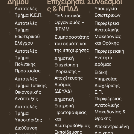
Δήμου
Επιχειρήσει
Σύνδεσμοι
ς & ΝΠΔΔ
Αυτοτελές
Υπουργείο
Τμήμα Κ.Ε.Π.
Εσωτερικών
Πολιτιστικός
Οργανισμός –
Αυτοτελές
Περιφέρεια
ΦΤΜΜ
Τμήμα
Ανατολικής
Εσωτερικού
Μακεδονίας
Συμπαραστάτης
Ελέγχου
και Θράκης
του δημότη και
της επιχείρησης
Αυτοτελές
Περιφερειακή
Τμήμα
Ενότητα
Δημοτική
Πολιτικής
Δράμας
Επιχείρηση
Προστασίας
Ύδρευσης –
Ειδική
Αποχέτευσης
Αυτοτελές
Υπηρεσίας
Δράμας
Τμήμα Τοπικής
Διαχείρισης
(ΔΕΥΑΔ)
Οικονομικής
Ε.Π.
Ανάπτυξης
Περιφέρειας
Δημοτική
Ανατολικής
Επιτροπή
Αυτοτελές
Μακεδονίας &
Πρωτοβάθμιας
Τμήμα
Θράκης
και
Υποστήριξης
Δευτεροβάθμιας
Αποκεντρωμένη
Διεύθυνση
Εκπαίδευσης
Διοίκηση