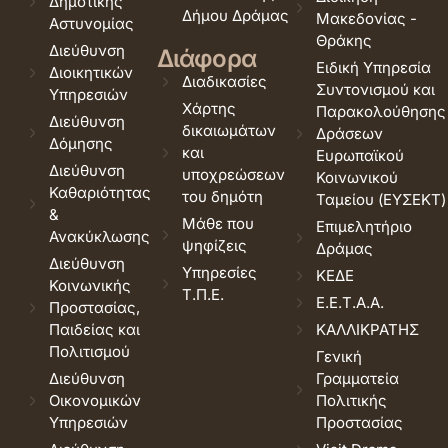
Δημοτικής
Δήμου Δράμας
Μακεδονίας -
Αστυνομίας
Θράκης
Διεύθυνση
Διάφορα
Ειδική Υπηρεσία
Διοικητικών
Διαδικασίες
Συντονισμού και
Υπηρεσιών
Χάρτης
Παρακολούθησης
Διεύθυνση
δικαιωμάτων
Δράσεων
Δόμησης
και
Ευρωπαϊκού
Διεύθυνση
υποχρεώσεων
Κοινωνικού
Καθαριότητας
του δημότη
Ταμείου (ΕΥΣΕΚΤ)
&
Μάθε που
Επιμελητήριο
Ανακύκλωσης
ψηφίζεις
Δράμας
Διεύθυνση
Υπηρεσίες
ΚΕΔΕ
Κοινωνικής
Τ.Π.Ε.
Ε.Ε.Τ.Α.Α.
Προστασίας,
Παιδείας και
ΚΑΛΛΙΚΡΑΤΗΣ
Πολιτισμού
Γενική
Διεύθυνση
Γραμματεία
Οικονομικών
Πολιτικής
Υπηρεσιών
Προστασίας