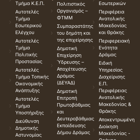
Τμήμα Κ.Ε.Π.
Εσωτερικών
Πολιτιστικός
Οργανισμός –
Αυτοτελές
Περιφέρεια
ΦΤΜΜ
Τμήμα
Ανατολικής
Εσωτερικού
Μακεδονίας
Συμπαραστάτης
Ελέγχου
και Θράκης
του δημότη και
της επιχείρησης
Αυτοτελές
Περιφερειακή
Τμήμα
Ενότητα
Δημοτική
Πολιτικής
Δράμας
Επιχείρηση
Προστασίας
Ύδρευσης –
Ειδική
Αποχέτευσης
Αυτοτελές
Υπηρεσίας
Δράμας
Τμήμα Τοπικής
Διαχείρισης
(ΔΕΥΑΔ)
Οικονομικής
Ε.Π.
Ανάπτυξης
Περιφέρειας
Δημοτική
Ανατολικής
Επιτροπή
Αυτοτελές
Μακεδονίας &
Πρωτοβάθμιας
Τμήμα
Θράκης
και
Υποστήριξης
Δευτεροβάθμιας
Αποκεντρωμένη
Διεύθυνση
Εκπαίδευσης
Διοίκηση
Δημοτικής
Δήμου Δράμας
Μακεδονίας -
Αστυνομίας