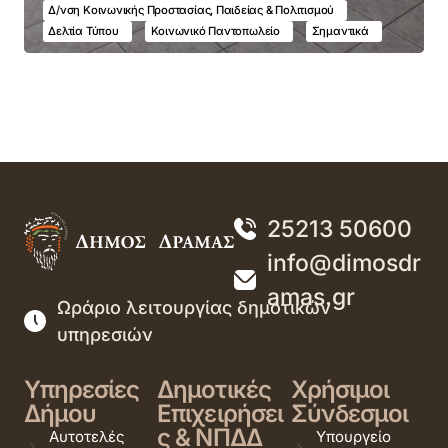
Δ/νση Κοινωνικής Προστασίας, Παιδείας & Πολιτισμού
Δελτία Τύπου
Κοινωνικό Παντοπωλείο
Σημαντικά
25213 50600
info@dimosdr
amas.gr
Ωράριο λειτουργίας δημοτικών
υπηρεσιών
Υπηρεσίες
Δημοτικές
Χρήσιμοι
Δήμου
Επιχειρήσει
Σύνδεσμοι
ς & ΝΠΔΔ
Αυτοτελές
Υπουργείο