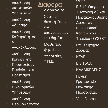
Θράκης
Διεύθυνση
Διάφορα
Ειδική Υπηρεσία
Διοικητικών
Διαδικασίες
Συντονισμού και
Υπηρεσιών
Χάρτης
Παρακολούθησης
Διεύθυνση
δικαιωμάτων
Δράσεων
Δόμησης
και
Ευρωπαϊκού
Διεύθυνση
υποχρεώσεων
Κοινωνικού
Καθαριότητας
του δημότη
Ταμείου (ΕΥΣΕΚΤ)
&
Μάθε που
Επιμελητήριο
Ανακύκλωσης
ψηφίζεις
Δράμας
Διεύθυνση
Υπηρεσίες
ΚΕΔΕ
Κοινωνικής
Τ.Π.Ε.
Ε.Ε.Τ.Α.Α.
Προστασίας,
Παιδείας και
ΚΑΛΛΙΚΡΑΤΗΣ
Πολιτισμού
Γενική
Διεύθυνση
Γραμματεία
Οικονομικών
Πολιτικής
Υπηρεσιών
Προστασίας
Διεύθυνση
Visit Drama
Περιβάλλοντος