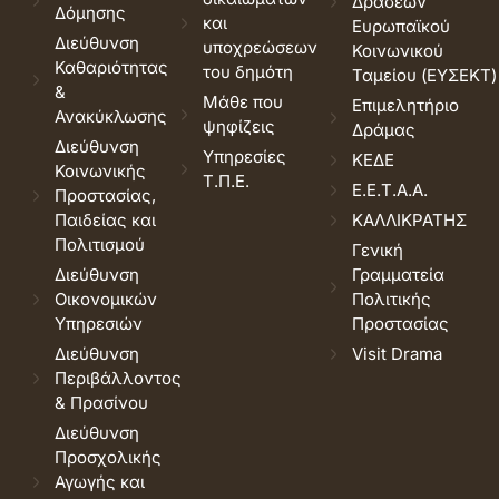
Δράσεων
Δόμησης
και
Ευρωπαϊκού
Διεύθυνση
υποχρεώσεων
Κοινωνικού
Καθαριότητας
του δημότη
Ταμείου (ΕΥΣΕΚΤ)
&
Μάθε που
Επιμελητήριο
Ανακύκλωσης
ψηφίζεις
Δράμας
Διεύθυνση
Υπηρεσίες
ΚΕΔΕ
Κοινωνικής
Τ.Π.Ε.
Ε.Ε.Τ.Α.Α.
Προστασίας,
Παιδείας και
ΚΑΛΛΙΚΡΑΤΗΣ
Πολιτισμού
Γενική
Διεύθυνση
Γραμματεία
Οικονομικών
Πολιτικής
Υπηρεσιών
Προστασίας
Διεύθυνση
Visit Drama
Περιβάλλοντος
& Πρασίνου
Διεύθυνση
Προσχολικής
Αγωγής και