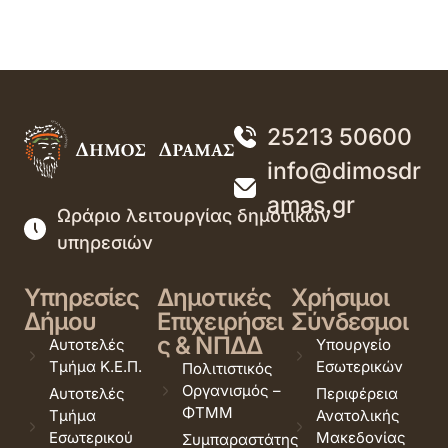
25213 50600
info@dimosdr
amas.gr
Ωράριο λειτουργίας δημοτικών
υπηρεσιών
Υπηρεσίες
Δημοτικές
Χρήσιμοι
Δήμου
Επιχειρήσει
Σύνδεσμοι
ς & ΝΠΔΔ
Αυτοτελές
Υπουργείο
Τμήμα Κ.Ε.Π.
Εσωτερικών
Πολιτιστικός
Οργανισμός –
Αυτοτελές
Περιφέρεια
ΦΤΜΜ
Τμήμα
Ανατολικής
Εσωτερικού
Μακεδονίας
Συμπαραστάτης