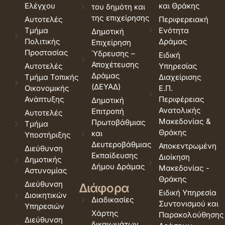
Ελέγχου
και Θράκης
του δημότη και
της επιχείρησης
Αυτοτελές
Περιφερειακή
Τμήμα
Ενότητα
Δημοτική
Πολιτικής
Δράμας
Επιχείρηση
Προστασίας
Ύδρευσης –
Ειδική
Αποχέτευσης
Αυτοτελές
Υπηρεσίας
Δράμας
Τμήμα Τοπικής
Διαχείρισης
(ΔΕΥΑΔ)
Οικονομικής
Ε.Π.
Ανάπτυξης
Περιφέρειας
Δημοτική
Ανατολικής
Επιτροπή
Αυτοτελές
Μακεδονίας &
Πρωτοβάθμιας
Τμήμα
Θράκης
και
Υποστήριξης
Δευτεροβάθμιας
Αποκεντρωμένη
Διεύθυνση
Εκπαίδευσης
Διοίκηση
Δημοτικής
Δήμου Δράμας
Μακεδονίας -
Αστυνομίας
Θράκης
Διεύθυνση
Διάφορα
Ειδική Υπηρεσία
Διοικητικών
Διαδικασίες
Συντονισμού και
Υπηρεσιών
Χάρτης
Παρακολούθησης
Διεύθυνση
δικαιωμάτων