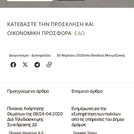
ΚΑΤΕΒΑΣΤΕ ΤΗΝ ΠΡΟΣΚΛΗΣΗ ΚΑΙ
ΟΙΚΟΝΟΜΙΚΗ ΠΡΟΣΦΟΡΑ
ΕΔΩ
Διαγωνισμοί - Διακηρύξεις
30 Απριλίου 2020
από
Βασίλης Μουμτζάκης
Προηγούμενο άρθρο
Επόμενο άρθρο
Πίνακας Ανάρτησης
Ενημέρωση για την
Θεμάτων της 09/24-04-2020
εξυπηρέτηση των πολιτών
Διά Τηλεδιάσκεψης
από τις υπηρεσίες του Δήμου
Συνεδρίασης ΔΣ
Δράμας
Πίνακες Θεμάτων Δ.Σ.
Γραφείο Τύπου