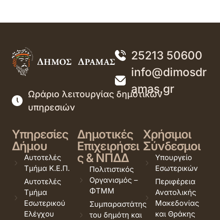
25213 50600
info@dimosdr
amas.gr
Ωράριο λειτουργίας δημοτικών
υπηρεσιών
Υπηρεσίες
Δημοτικές
Χρήσιμοι
Δήμου
Επιχειρήσει
Σύνδεσμοι
ς & ΝΠΔΔ
Αυτοτελές
Υπουργείο
Τμήμα Κ.Ε.Π.
Εσωτερικών
Πολιτιστικός
Οργανισμός –
Αυτοτελές
Περιφέρεια
ΦΤΜΜ
Τμήμα
Ανατολικής
Εσωτερικού
Μακεδονίας
Συμπαραστάτης
Ελέγχου
και Θράκης
του δημότη και