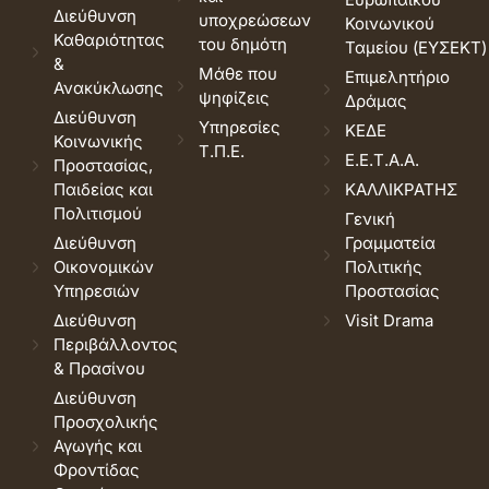
Διεύθυνση
υποχρεώσεων
Κοινωνικού
Καθαριότητας
του δημότη
Ταμείου (ΕΥΣΕΚΤ)
&
Μάθε που
Επιμελητήριο
Ανακύκλωσης
ψηφίζεις
Δράμας
Διεύθυνση
Υπηρεσίες
ΚΕΔΕ
Κοινωνικής
Τ.Π.Ε.
Ε.Ε.Τ.Α.Α.
Προστασίας,
Παιδείας και
ΚΑΛΛΙΚΡΑΤΗΣ
Πολιτισμού
Γενική
Διεύθυνση
Γραμματεία
Οικονομικών
Πολιτικής
Υπηρεσιών
Προστασίας
Διεύθυνση
Visit Drama
Περιβάλλοντος
& Πρασίνου
Διεύθυνση
Προσχολικής
Αγωγής και
Φροντίδας