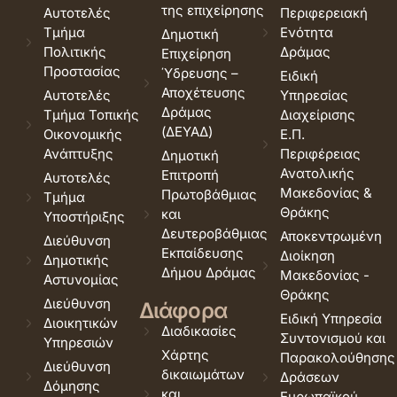
της επιχείρησης
Αυτοτελές
Περιφερειακή
Τμήμα
Ενότητα
Δημοτική
Πολιτικής
Δράμας
Επιχείρηση
Προστασίας
Ύδρευσης –
Ειδική
Αποχέτευσης
Αυτοτελές
Υπηρεσίας
Δράμας
Τμήμα Τοπικής
Διαχείρισης
(ΔΕΥΑΔ)
Οικονομικής
Ε.Π.
Ανάπτυξης
Περιφέρειας
Δημοτική
Ανατολικής
Επιτροπή
Αυτοτελές
Μακεδονίας &
Πρωτοβάθμιας
Τμήμα
Θράκης
και
Υποστήριξης
Δευτεροβάθμιας
Αποκεντρωμένη
Διεύθυνση
Εκπαίδευσης
Διοίκηση
Δημοτικής
Δήμου Δράμας
Μακεδονίας -
Αστυνομίας
Θράκης
Διεύθυνση
Διάφορα
Ειδική Υπηρεσία
Διοικητικών
Διαδικασίες
Συντονισμού και
Υπηρεσιών
Χάρτης
Παρακολούθησης
Διεύθυνση
δικαιωμάτων
Δράσεων
Δόμησης
και
Ευρωπαϊκού