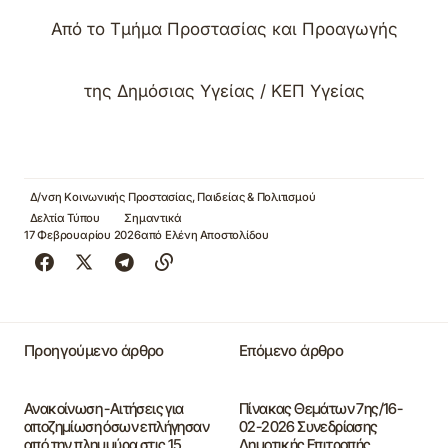
Από το Τμήμα Προστασίας και Προαγωγής
της Δημόσιας Υγείας / ΚΕΠ Υγείας
Δ/νση Κοινωνικής Προστασίας, Παιδείας & Πολιτισμού
Δελτία Τύπου
Σημαντικά
17 Φεβρουαρίου 2026
από
Ελένη Αποστολίδου
Προηγούμενο άρθρο
Επόμενο άρθρο
Ανακοίνωση -Αιτήσεις για
Πίνακας Θεμάτων 7ης/16-
αποζημίωση όσων επλήγησαν
02-2026 Συνεδρίασης
από την πλημμύρα στις 15
Δημοτικής Επιτροπής