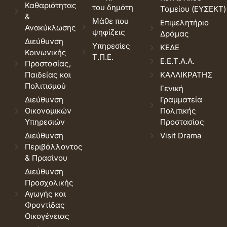
Καθαριότητας
του δημότη
Ταμείου (ΕΥΣΕΚΤ)
&
Μάθε που
Επιμελητήριο
Ανακύκλωσης
ψηφίζεις
Δράμας
Διεύθυνση
Υπηρεσίες
ΚΕΔΕ
Κοινωνικής
Τ.Π.Ε.
Ε.Ε.Τ.Α.Α.
Προστασίας,
Παιδείας και
ΚΑΛΛΙΚΡΑΤΗΣ
Πολιτισμού
Γενική
Διεύθυνση
Γραμματεία
Οικονομικών
Πολιτικής
Υπηρεσιών
Προστασίας
Διεύθυνση
Visit Drama
Περιβάλλοντος
& Πρασίνου
Διεύθυνση
Προσχολικής
Αγωγής και
Φροντίδας
Οικογένειας