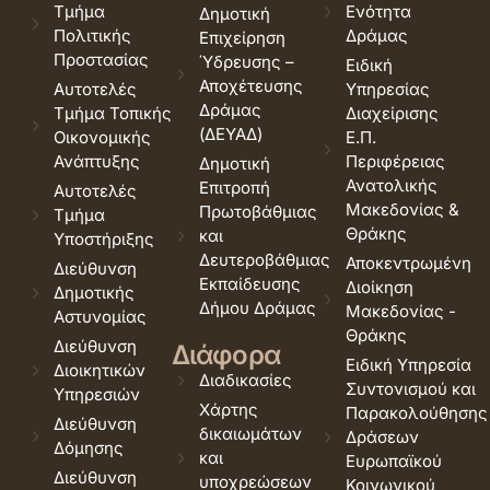
Τμήμα
Ενότητα
Δημοτική
Πολιτικής
Δράμας
Επιχείρηση
Προστασίας
Ύδρευσης –
Ειδική
Αποχέτευσης
Αυτοτελές
Υπηρεσίας
Δράμας
Τμήμα Τοπικής
Διαχείρισης
(ΔΕΥΑΔ)
Οικονομικής
Ε.Π.
Ανάπτυξης
Περιφέρειας
Δημοτική
Ανατολικής
Επιτροπή
Αυτοτελές
Μακεδονίας &
Πρωτοβάθμιας
Τμήμα
Θράκης
και
Υποστήριξης
Δευτεροβάθμιας
Αποκεντρωμένη
Διεύθυνση
Εκπαίδευσης
Διοίκηση
Δημοτικής
Δήμου Δράμας
Μακεδονίας -
Αστυνομίας
Θράκης
Διεύθυνση
Διάφορα
Ειδική Υπηρεσία
Διοικητικών
Διαδικασίες
Συντονισμού και
Υπηρεσιών
Χάρτης
Παρακολούθησης
Διεύθυνση
δικαιωμάτων
Δράσεων
Δόμησης
και
Ευρωπαϊκού
Διεύθυνση
υποχρεώσεων
Κοινωνικού