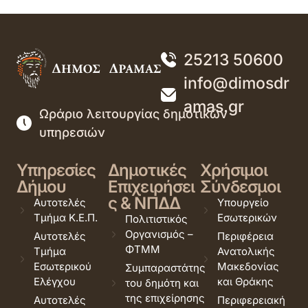
25213 50600
info@dimosdr
amas.gr
Ωράριο λειτουργίας δημοτικών
υπηρεσιών
Υπηρεσίες
Δημοτικές
Χρήσιμοι
Δήμου
Επιχειρήσει
Σύνδεσμοι
ς & ΝΠΔΔ
Αυτοτελές
Υπουργείο
Τμήμα Κ.Ε.Π.
Εσωτερικών
Πολιτιστικός
Οργανισμός –
Αυτοτελές
Περιφέρεια
ΦΤΜΜ
Τμήμα
Ανατολικής
Εσωτερικού
Μακεδονίας
Συμπαραστάτης
Ελέγχου
και Θράκης
του δημότη και
της επιχείρησης
Αυτοτελές
Περιφερειακή