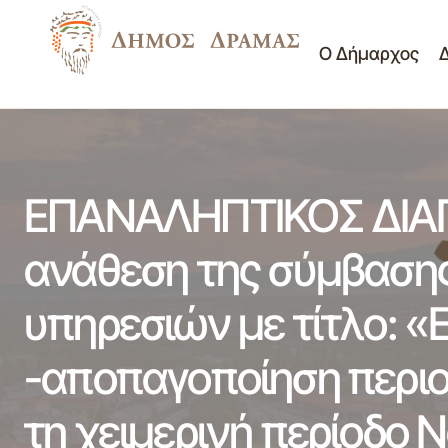
Ο Δήμαρχος
Δ/νση Περιβάλλοντος 
Πρασίνου
Πίνακας Ανάρτησης Θεμάτων της 18ης
/28-09-2017 Κατεπείγουσας Συνεδρίασης
Διαγωνισμοί - Διακηρύ
Δημοτικού Συμβουλίου
Μη κατηγοριοποιημέν
ΕΠΑΝΑΛΗΠΤΙΚΟΣ ΔΙΑΓ
ανάθεση της σύμβαση
υπηρεσιών με τίτλο: «
-αποπαγοποίηση περιο
τη χειμερινή περίοδο 