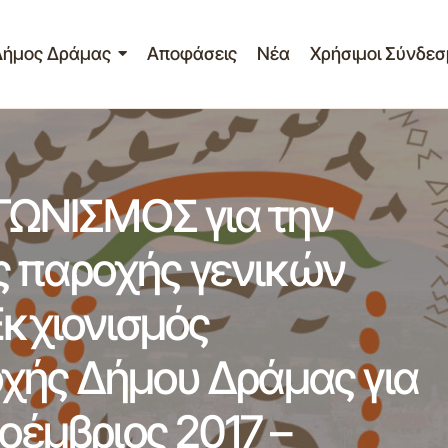
Δήμος Δράμας
Αποφάσεις
Νέα
Χρήσιμοι Σύνδεσ
ΕΠΑΝΑΛΗΠΤΙΚΟΣ ΔΙΑΓΩΝΙΣΜΟΣ για την ανάθεση τ
&
παροχής γενικών υπηρεσιών με τίτλο: «Εκχιονισμός 
ξεις
περιοχής Δήμου Δράμας για τη χειμερινή περίοδο Νοέ
ο
Aπρίλιος 2018»
ΩΝΙΣΜΟΣ για την
ς παροχής γενικών
Εκχιονισμός
χής Δήμου Δράμας για
Νοέμβριος 2017 –