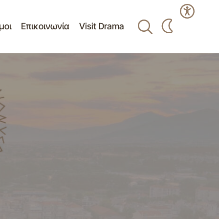
μοι
Επικοινωνία
Visit Drama
ης σύμβασης
-αποπαγοποίηση
Πίνακας θεμάτων Ο.Ε. 23ης Συνεδρίασης
02-10-2017
μβριος 2017 –