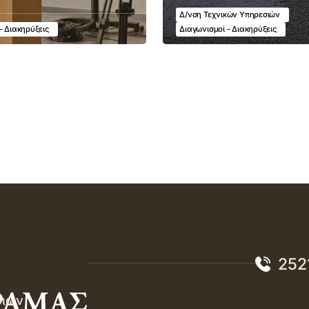
Δ/νση Τεχνικών Υπηρεσιών
- Διακηρύξεις
Διαγωνισμοί - Διακηρύξεις
252
σιών