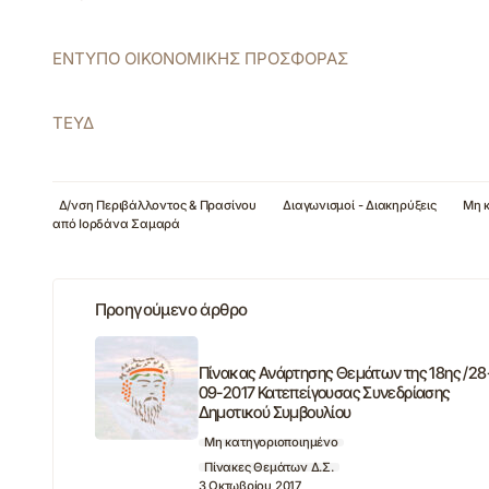
ΕΝΤΥΠΟ ΟΙΚΟΝΟΜΙΚΗΣ ΠΡΟΣΦΟΡΑΣ
ΤΕΥΔ
Δ/νση Περιβάλλοντος & Πρασίνου
Διαγωνισμοί - Διακηρύξεις
Μη 
από
Ιορδάνα Σαμαρά
Προηγούμενο άρθρο
Πίνακας Ανάρτησης Θεμάτων της 18ης /28
09-2017 Κατεπείγουσας Συνεδρίασης
Δημοτικού Συμβουλίου
Μη κατηγοριοποιημένο
Πίνακες Θεμάτων Δ.Σ.
3 Οκτωβρίου 2017