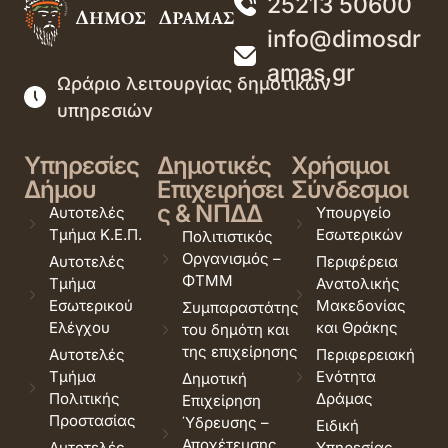
25213 50600
info@dimosdr
amas.gr
Ωράριο λειτουργίας δημοτικών
υπηρεσιών
Υπηρεσίες
Δημοτικές
Χρήσιμοι
Δήμου
Επιχειρήσει
Σύνδεσμοι
ς & ΝΠΔΔ
Αυτοτελές
Υπουργείο
Τμήμα Κ.Ε.Π.
Εσωτερικών
Πολιτιστικός
Οργανισμός –
Αυτοτελές
Περιφέρεια
ΦΤΜΜ
Τμήμα
Ανατολικής
Εσωτερικού
Μακεδονίας
Συμπαραστάτης
Ελέγχου
και Θράκης
του δημότη και
της επιχείρησης
Αυτοτελές
Περιφερειακή
Τμήμα
Ενότητα
Δημοτική
Πολιτικής
Δράμας
Επιχείρηση
Προστασίας
Ύδρευσης –
Ειδική
Αποχέτευσης
Αυτοτελές
Υπηρεσίας