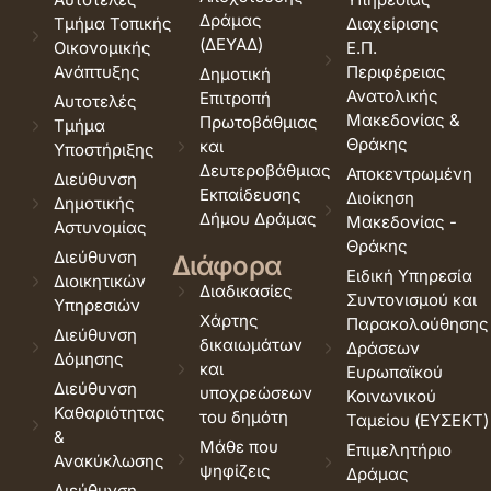
Δράμας
Τμήμα Τοπικής
Διαχείρισης
(ΔΕΥΑΔ)
Οικονομικής
Ε.Π.
Ανάπτυξης
Περιφέρειας
Δημοτική
Ανατολικής
Επιτροπή
Αυτοτελές
Μακεδονίας &
Πρωτοβάθμιας
Τμήμα
Θράκης
και
Υποστήριξης
Δευτεροβάθμιας
Αποκεντρωμένη
Διεύθυνση
Εκπαίδευσης
Διοίκηση
Δημοτικής
Δήμου Δράμας
Μακεδονίας -
Αστυνομίας
Θράκης
Διεύθυνση
Διάφορα
Ειδική Υπηρεσία
Διοικητικών
Διαδικασίες
Συντονισμού και
Υπηρεσιών
Χάρτης
Παρακολούθησης
Διεύθυνση
δικαιωμάτων
Δράσεων
Δόμησης
και
Ευρωπαϊκού
Διεύθυνση
υποχρεώσεων
Κοινωνικού
Καθαριότητας
του δημότη
Ταμείου (ΕΥΣΕΚΤ)
&
Μάθε που
Επιμελητήριο
Ανακύκλωσης
ψηφίζεις
Δράμας
Διεύθυνση