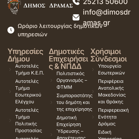
25213 50600
info@dimosdr
amas.gr
Ωράριο λειτουργίας δημοτικών
υπηρεσιών
Υπηρεσίες
Δημοτικές
Χρήσιμοι
Δήμου
Επιχειρήσει
Σύνδεσμοι
ς & ΝΠΔΔ
Αυτοτελές
Υπουργείο
Τμήμα Κ.Ε.Π.
Εσωτερικών
Πολιτιστικός
Οργανισμός –
Αυτοτελές
Περιφέρεια
ΦΤΜΜ
Τμήμα
Ανατολικής
Εσωτερικού
Μακεδονίας
Συμπαραστάτης
Ελέγχου
και Θράκης
του δημότη και
της επιχείρησης
Αυτοτελές
Περιφερειακή
Τμήμα
Ενότητα
Δημοτική
Πολιτικής
Δράμας
Επιχείρηση
Προστασίας
Ύδρευσης –
Ειδική
Αποχέτευσης
Αυτοτελές
Υπηρεσίας