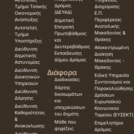
Δράμας
Τμήμα Τοπικής
Διαχείρισης
(ΔΕΥΑΔ)
Οικονομικής
Ε.Π.
Ανάπτυξης
Περιφέρειας
Δημοτική
Ανατολικής
Επιτροπή
Αυτοτελές
Μακεδονίας &
Πρωτοβάθμιας
Τμήμα
Θράκης
και
Υποστήριξης
Δευτεροβάθμιας
Αποκεντρωμένη
Διεύθυνση
Εκπαίδευσης
Διοίκηση
Δημοτικής
Δήμου Δράμας
Μακεδονίας -
Αστυνομίας
Θράκης
Διεύθυνση
Διάφορα
Ειδική Υπηρεσία
Διοικητικών
Διαδικασίες
Συντονισμού και
Υπηρεσιών
Χάρτης
Παρακολούθησης
Διεύθυνση
δικαιωμάτων
Δράσεων
Δόμησης
και
Ευρωπαϊκού
Διεύθυνση
υποχρεώσεων
Κοινωνικού
Καθαριότητας
του δημότη
Ταμείου (ΕΥΣΕΚΤ)
&
Μάθε που
Επιμελητήριο
Ανακύκλωσης
ψηφίζεις
Δράμας
Διεύθυνση