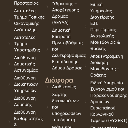
Προστασίας
Ύδρευσης –
Ειδική
Αποχέτευσης
Αυτοτελές
Υπηρεσίας
Δράμας
Τμήμα Τοπικής
Διαχείρισης
(ΔΕΥΑΔ)
Οικονομικής
Ε.Π.
Ανάπτυξης
Περιφέρειας
Δημοτική
Ανατολικής
Επιτροπή
Αυτοτελές
Μακεδονίας &
Πρωτοβάθμιας
Τμήμα
Θράκης
και
Υποστήριξης
Δευτεροβάθμιας
Αποκεντρωμένη
Διεύθυνση
Εκπαίδευσης
Διοίκηση
Δημοτικής
Δήμου Δράμας
Μακεδονίας -
Αστυνομίας
Θράκης
Διεύθυνση
Διάφορα
Ειδική Υπηρεσία
Διοικητικών
Διαδικασίες
Συντονισμού και
Υπηρεσιών
Χάρτης
Παρακολούθησης
Διεύθυνση
δικαιωμάτων
Δράσεων
Δόμησης
και
Ευρωπαϊκού
Διεύθυνση
υποχρεώσεων
Κοινωνικού
Καθαριότητας
του δημότη
Ταμείου (ΕΥΣΕΚΤ)
&
Μάθε που