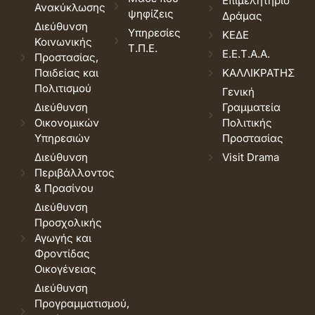
Επιμελητήριο
Ανακύκλωσης
ψηφίζεις
Δράμας
Διεύθυνση
Υπηρεσίες
ΚΕΔΕ
Κοινωνικής
Τ.Π.Ε.
Ε.Ε.Τ.Α.Α.
Προστασίας,
Παιδείας και
ΚΑΛΛΙΚΡΑΤΗΣ
Πολιτισμού
Γενική
Διεύθυνση
Γραμματεία
Οικονομικών
Πολιτικής
Υπηρεσιών
Προστασίας
Διεύθυνση
Visit Drama
Περιβάλλοντος
& Πρασίνου
Διεύθυνση
Προσχολικής
Αγωγής και
Φροντίδας
Οικογένειας
Διεύθυνση
Προγραμματισμού,