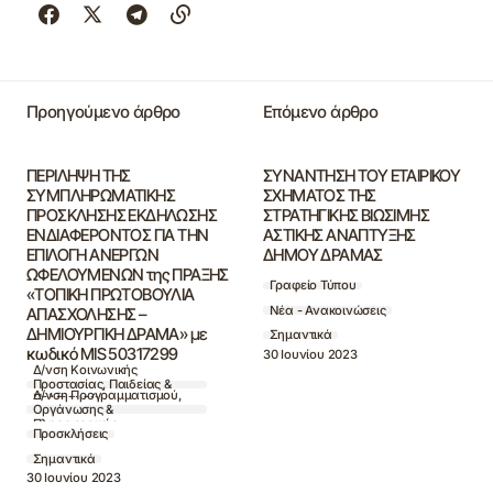
Προηγούμενο άρθρο
Επόμενο άρθρο
ΠΕΡΙΛΗΨΗ ΤΗΣ
ΣΥΝΑΝΤΗΣΗ ΤΟΥ ΕΤΑΙΡΙΚΟΥ
ΣΥΜΠΛΗΡΩΜΑΤΙΚΗΣ
ΣΧΗΜΑΤΟΣ ΤΗΣ
ΠΡΟΣΚΛΗΣΗΣ ΕΚΔΗΛΩΣΗΣ
ΣΤΡΑΤΗΓΙΚΗΣ ΒΙΩΣΙΜΗΣ
ΕΝΔΙΑΦΕΡΟΝΤΟΣ ΓΙΑ ΤΗΝ
ΑΣΤΙΚΗΣ ΑΝΑΠΤΥΞΗΣ
ΕΠΙΛΟΓΗ ΑΝΕΡΓΩΝ
ΔΗΜΟΥ ΔΡΑΜΑΣ
ΩΦΕΛΟΥΜΕΝΩΝ της ΠΡΑΞΗΣ
Γραφείο Τύπου
«ΤΟΠΙΚΗ ΠΡΩΤΟΒΟΥΛΙΑ
Νέα - Ανακοινώσεις
ΑΠΑΣΧΟΛΗΣΗΣ –
ΔΗΜΙΟΥΡΓΙΚΗ ΔΡΑΜΑ» με
Σημαντικά
κωδικό MIS 50317299
30 Ιουνίου 2023
Δ/νση Κοινωνικής
Προστασίας, Παιδείας &
Δ/νση Προγραμματισμού,
Πολιτισμού
Οργάνωσης &
Πληροφορικής
Προσκλήσεις
Σημαντικά
30 Ιουνίου 2023