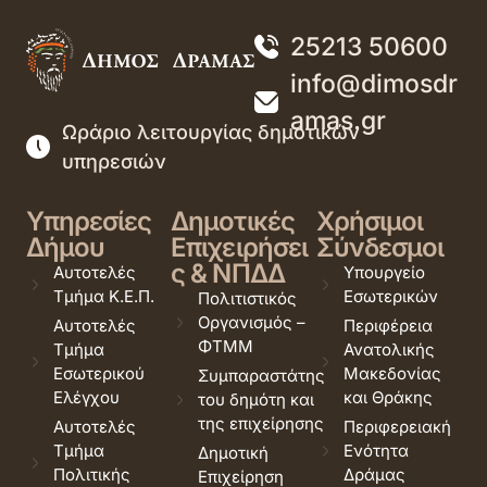
25213 50600
info@dimosdr
amas.gr
Ωράριο λειτουργίας δημοτικών
υπηρεσιών
Υπηρεσίες
Δημοτικές
Χρήσιμοι
Δήμου
Επιχειρήσει
Σύνδεσμοι
ς & ΝΠΔΔ
Αυτοτελές
Υπουργείο
Τμήμα Κ.Ε.Π.
Εσωτερικών
Πολιτιστικός
Οργανισμός –
Αυτοτελές
Περιφέρεια
ΦΤΜΜ
Τμήμα
Ανατολικής
Εσωτερικού
Μακεδονίας
Συμπαραστάτης
Ελέγχου
και Θράκης
του δημότη και
της επιχείρησης
Αυτοτελές
Περιφερειακή
Τμήμα
Ενότητα
Δημοτική
Πολιτικής
Δράμας
Επιχείρηση