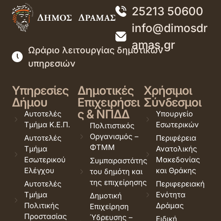
25213 50600
info@dimosdr
amas.gr
Ωράριο λειτουργίας δημοτικών
υπηρεσιών
Υπηρεσίες
Δημοτικές
Χρήσιμοι
Δήμου
Επιχειρήσει
Σύνδεσμοι
ς & ΝΠΔΔ
Αυτοτελές
Υπουργείο
Τμήμα Κ.Ε.Π.
Εσωτερικών
Πολιτιστικός
Οργανισμός –
Αυτοτελές
Περιφέρεια
ΦΤΜΜ
Τμήμα
Ανατολικής
Εσωτερικού
Μακεδονίας
Συμπαραστάτης
Ελέγχου
και Θράκης
του δημότη και
της επιχείρησης
Αυτοτελές
Περιφερειακή
Τμήμα
Ενότητα
Δημοτική
Πολιτικής
Δράμας
Επιχείρηση
Προστασίας
Ύδρευσης –
Ειδική