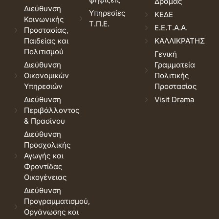
Δράμας
Διεύθυνση
Υπηρεσίες
ΚΕΔΕ
Κοινωνικής
Τ.Π.Ε.
Ε.Ε.Τ.Α.Α.
Προστασίας,
Παιδείας και
ΚΑΛΛΙΚΡΑΤΗΣ
Πολιτισμού
Γενική
Διεύθυνση
Γραμματεία
Οικονομικών
Πολιτικής
Υπηρεσιών
Προστασίας
Διεύθυνση
Visit Drama
Περιβάλλοντος
& Πρασίνου
Διεύθυνση
Προσχολικής
Αγωγής και
Φροντίδας
Οικογένειας
Διεύθυνση
Προγραμματισμού,
Οργάνωσης και