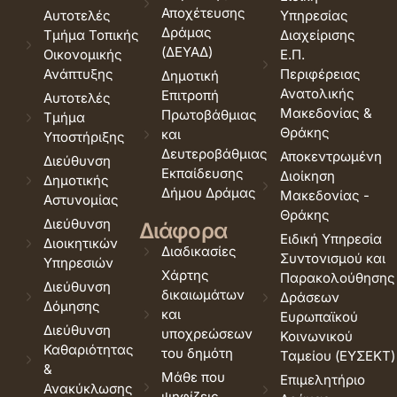
Αποχέτευσης
Αυτοτελές
Υπηρεσίας
Δράμας
Τμήμα Τοπικής
Διαχείρισης
(ΔΕΥΑΔ)
Οικονομικής
Ε.Π.
Ανάπτυξης
Περιφέρειας
Δημοτική
Ανατολικής
Επιτροπή
Αυτοτελές
Μακεδονίας &
Πρωτοβάθμιας
Τμήμα
Θράκης
και
Υποστήριξης
Δευτεροβάθμιας
Αποκεντρωμένη
Διεύθυνση
Εκπαίδευσης
Διοίκηση
Δημοτικής
Δήμου Δράμας
Μακεδονίας -
Αστυνομίας
Θράκης
Διεύθυνση
Διάφορα
Ειδική Υπηρεσία
Διοικητικών
Διαδικασίες
Συντονισμού και
Υπηρεσιών
Χάρτης
Παρακολούθησης
Διεύθυνση
δικαιωμάτων
Δράσεων
Δόμησης
και
Ευρωπαϊκού
Διεύθυνση
υποχρεώσεων
Κοινωνικού
Καθαριότητας
του δημότη
Ταμείου (ΕΥΣΕΚΤ)
&
Μάθε που
Επιμελητήριο
Ανακύκλωσης
ψηφίζεις