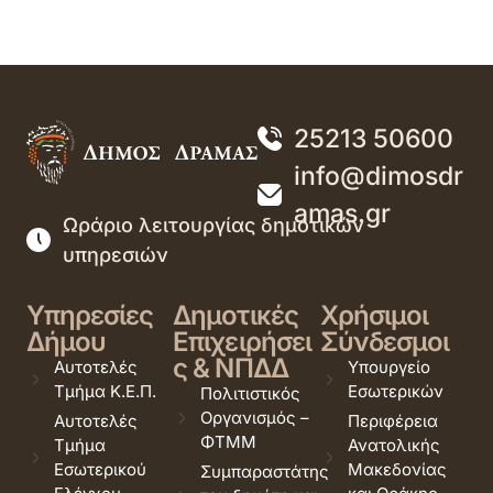
25213 50600
info@dimosdr
amas.gr
Ωράριο λειτουργίας δημοτικών
υπηρεσιών
Υπηρεσίες
Δημοτικές
Χρήσιμοι
Δήμου
Επιχειρήσει
Σύνδεσμοι
ς & ΝΠΔΔ
Αυτοτελές
Υπουργείο
Τμήμα Κ.Ε.Π.
Εσωτερικών
Πολιτιστικός
Οργανισμός –
Αυτοτελές
Περιφέρεια
ΦΤΜΜ
Τμήμα
Ανατολικής
Εσωτερικού
Μακεδονίας
Συμπαραστάτης