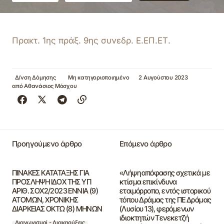
Πρακτ. 1ης πράξ. 9ης συνεδρ. Ε.ΕΠ.ΕΤ.
Δ/νση Δόμησης
Μη κατηγοριοποιημένο
2 Αυγούστου 2023
από
Αθανάσιος Μόσχου
Προηγούμενο άρθρο
Επόμενο άρθρο
ΠΙΝΑΚΕΣ ΚΑΤΑΤΑΞΗΣ ΓΙΑ
«Λήψη απόφασης σχετικά με
ΠΡΟΣΛΗΨΗ ΙΔΟΧ ΤΗΣ ΥΠ
κτίσμα επικίνδυνα
ΑΡΙΘ. ΣΟΧ2/2023 ΕΝΝΙΑ (9)
ετοιμόρροπο, εντός ιστορικού
ΑΤΟΜΩΝ, ΧΡΟΝΙΚΗΣ
τόπου Δράμας της ΠΕ Δράμας
ΔΙΑΡΚΕΙΑΣ ΟΚΤΩ (8) ΜΗΝΩΝ
(Λυσίου 13), φερόμενων
ιδιοκτητών Τενεκετζή
Διαγωνισμοί - Διακηρύξεις