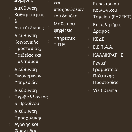
Δόμησης
και
Ευρωπαϊκού
Διεύθυνση
υποχρεώσεων
Κοινωνικού
Καθαριότητας
του δημότη
Ταμείου (ΕΥΣΕΚΤ)
&
Μάθε που
Επιμελητήριο
Ανακύκλωσης
ψηφίζεις
Δράμας
Διεύθυνση
Υπηρεσίες
ΚΕΔΕ
Κοινωνικής
Τ.Π.Ε.
Ε.Ε.Τ.Α.Α.
Προστασίας,
Παιδείας και
ΚΑΛΛΙΚΡΑΤΗΣ
Πολιτισμού
Γενική
Διεύθυνση
Γραμματεία
Οικονομικών
Πολιτικής
Υπηρεσιών
Προστασίας
Διεύθυνση
Visit Drama
Περιβάλλοντος
& Πρασίνου
Διεύθυνση
Προσχολικής
Αγωγής και
Φροντίδας