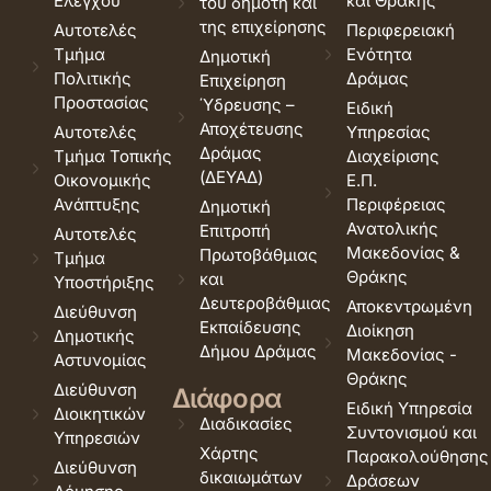
Ελέγχου
και Θράκης
του δημότη και
της επιχείρησης
Αυτοτελές
Περιφερειακή
Τμήμα
Ενότητα
Δημοτική
Πολιτικής
Δράμας
Επιχείρηση
Προστασίας
Ύδρευσης –
Ειδική
Αποχέτευσης
Αυτοτελές
Υπηρεσίας
Δράμας
Τμήμα Τοπικής
Διαχείρισης
(ΔΕΥΑΔ)
Οικονομικής
Ε.Π.
Ανάπτυξης
Περιφέρειας
Δημοτική
Ανατολικής
Επιτροπή
Αυτοτελές
Μακεδονίας &
Πρωτοβάθμιας
Τμήμα
Θράκης
και
Υποστήριξης
Δευτεροβάθμιας
Αποκεντρωμένη
Διεύθυνση
Εκπαίδευσης
Διοίκηση
Δημοτικής
Δήμου Δράμας
Μακεδονίας -
Αστυνομίας
Θράκης
Διεύθυνση
Διάφορα
Ειδική Υπηρεσία
Διοικητικών
Διαδικασίες
Συντονισμού και
Υπηρεσιών
Χάρτης
Παρακολούθησης
Διεύθυνση
δικαιωμάτων
Δράσεων