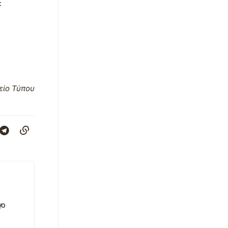
ε
είο Τύπου
γο