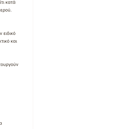
ίτι κατά
νερού.
ν ειδικό
τικό και
ιτουργούν
α