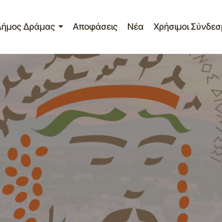
Δήμος Δράμας
Αποφάσεις
Νέα
Χρήσιμοι Σύνδεσ
Οδηγίες για χιόνια και παγετό
Γραφείο Τύπου