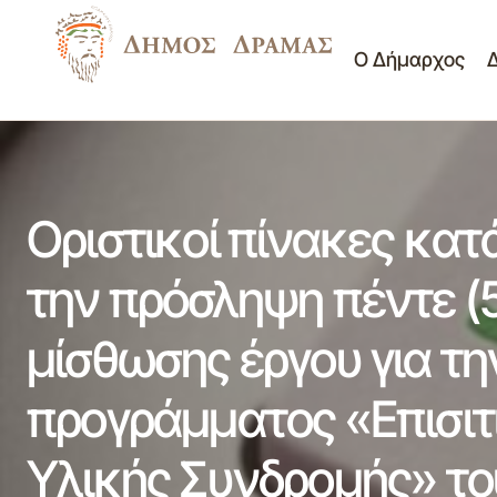
Ο Δήμαρχος
Ορισ
Δ/νση
Πίνακας ανάρτησης θεμάτων της 8ης/6-
σύμβ
Διοικητικών
7-2021 δια περιφοράς συνεδρίασης
Υπηρεσιών
και 
Σημαντικά
Κοινότητας Δράμας
(ΤΕΒ
Οριστικοί πίνακες κα
την πρόσληψη πέντε (
μίσθωσης έργου για τη
προγράμματος «Επισιτι
Υλικής Συνδρομής» το