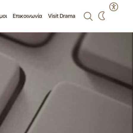
μοι
Επικοινωνία
Visit Drama
ε (5) ατόμων με
Πίνακας θεμάτων της 5ης/9-7-2021
«Επισιτιστικής
συνεδρίασης δια περιφοράς(μέσω
ηλεκτρονικού ταχυδρομείου)
ιας για Απόρους
συνεδρίασης ΕΠΖ