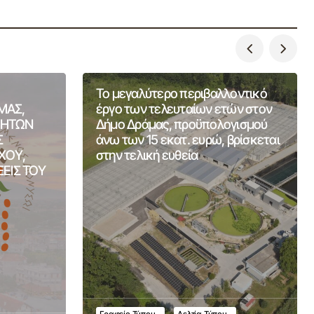
Το μεγαλύτερο περιβαλλοντικό
ΜΑΣ,
έργο των τελευταίων ετών στον
ΤΗΤΩΝ
Δήμο Δράμας, προϋπολογισμού
Σ
άνω των 15 εκατ. ευρώ, βρίσκεται
ΧΟΥ,
στην τελική ευθεία
ΞΕΙΣ ΤΟΥ
Γραφείο Τύπου
Δελτία Τύπου