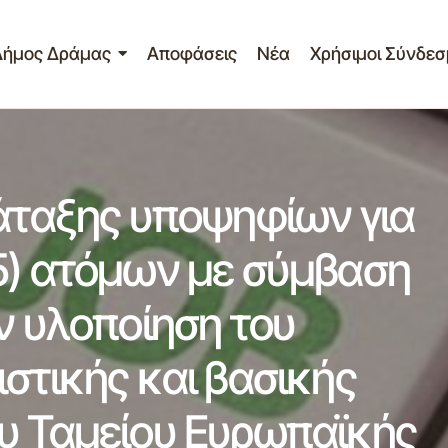
Δήμος Δράμας
Αποφάσεις
Νέα
Χρήσιμοι Σύνδεσ
τικοί πίνακες κατάταξης υποψηφίων για την πρόσληψη πέντ
αση μίσθωσης έργου για την υλοποίηση του προγράμματος 
βασικής Υλικής Συνδρομής» του Ταμείου Ευρωπαϊκής Βοήθε
Α/FEAD)
τάταξης υποψηφίων για
5) ατόμων με σύμβαση
ν υλοποίηση του
στικής και βασικής
υ Ταμείου Ευρωπαϊκής