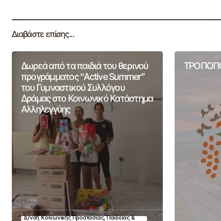
Διαβάστε επίσης...
Δωρεά από τα παιδιά του θερινού
ΤΡΟΠΟΠΟ
προγράμματος “Active Summer”
του Γυμναστικού Συλλόγου
Δράμας στο Κοινωνικό Κατάστημα
Αλληλεγγύης
Δ/νση Κοινωνικής Προστασίας, Παιδείας &