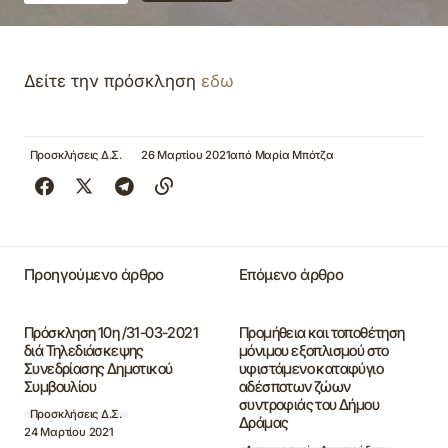
Δείτε την πρόσκληση
εδω
Προσκλήσεις Δ.Σ.
26 Μαρτίου 2021
από
Μαρία Μπότζα
Προηγούμενο άρθρο
Επόμενο άρθρο
Πρόσκληση 10η /31-03-2021
Προμήθεια και τοποθέτηση
διά Τηλεδιάσκεψης
μόνιμου εξοπλισμού στο
Συνεδρίασης Δημοτικού
υφιστάμενο καταφύγιο
Συμβουλίου
αδέσποτων ζώων
συντροφιάς του Δήμου
Προσκλήσεις Δ.Σ.
Δράμας
24 Μαρτίου 2021