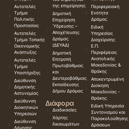
της επιχείρησης
Αυτοτελές
Περιφερειακή
Τμήμα
Ενότητα
Δημοτική
Πολιτικής
Δράμας
Επιχείρηση
Προστασίας
Ύδρευσης –
Ειδική
Αποχέτευσης
Αυτοτελές
Υπηρεσίας
Δράμας
Τμήμα Τοπικής
Διαχείρισης
(ΔΕΥΑΔ)
Οικονομικής
Ε.Π.
Ανάπτυξης
Περιφέρειας
Δημοτική
Ανατολικής
Επιτροπή
Αυτοτελές
Μακεδονίας &
Πρωτοβάθμιας
Τμήμα
Θράκης
και
Υποστήριξης
Δευτεροβάθμιας
Αποκεντρωμένη
Διεύθυνση
Εκπαίδευσης
Διοίκηση
Δημοτικής
Δήμου Δράμας
Μακεδονίας -
Αστυνομίας
Θράκης
Διεύθυνση
Διάφορα
Ειδική Υπηρεσία
Διοικητικών
Διαδικασίες
Συντονισμού και
Υπηρεσιών
Χάρτης
Παρακολούθησης
Διεύθυνση
δικαιωμάτων
Δράσεων
Δόμησης